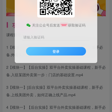
项目介绍
关注公众号后发送
获取验证码
“888”
课程目录
请输入验证码
1【模块一】[后台实操】双平台外卖实操基础课程，新手必
登录
备.外卖实操课课程框架.mp4
2【模块一】【后台实操】双平台外卖实操基础课程，新手必
备.入驻某团外卖第一步：门店的基础设置.mp4
3【模块一】[后台实操】双平台外卖实操基础课程，新手必
备.上线美团外卖，如何正确上线产品.mp4
4【模块一】【后台实操】双平台外卖实操基础课程，新手必