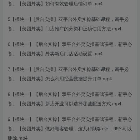
备。【美团外卖】如何有效管理店铺订单.mp4
5【模块一】[后台实操】双平台外卖实操基础课程，新手必
备。【美团外卖】门店推广的分类和正确使用方法.mp4
6【模块一】【后台实操】双平台外卖实操基础课程，新手必
备。【美团外卖】外卖新店门店活动设置.mp4
7【模块一】[后台实操】双平台外卖实操基础课程，新手必
备。【美团外卖】怎么利用经营数据提升订单.mp4
8【模块一】【后台实操】双平台外卖实操基础课程，新手必
备。【美团外卖】新店开业可以选择哪些配送方式.mp4
9【模块一】【后台实操】双平台外卖实操基础课程，新手必
备。【美团外卖】做好顾客管理，这几种顾客x评，99%可以
删除.mp4