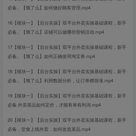
必备。【饿了么】如何做好顾客管理.mp4
16【模块一】【后台实操】双平台外卖实操基础课程，新手
必备。【饿了么】店铺可以做哪些营销活动.mp4
17【模块一】【后台实操】双平台外卖实操基础课程，新手
必备。【饿了么】如何正确使用淘宝券.mp4
18【模块一】【后台实操】双平台外卖实操基础课程，新手
必备。【饿了么】利用数据分析，让订单赠筛涨.mp4
19【模块一】【后台实操】双平台外卖实操基础课程，新手
必备.外卖菜品如何定价，才能有单有利润.mp4
20【模块一】【后台实操】双平台外卖实操基础课程，新手
必备，堂食上线外卖，如何改造菜品.mp4