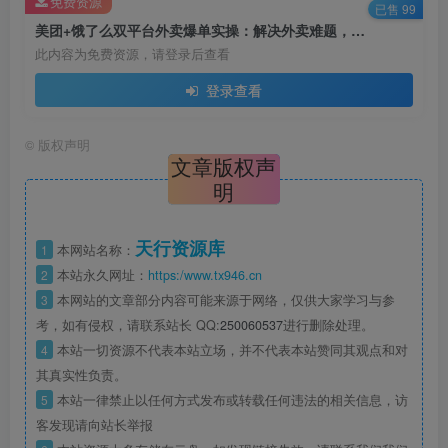
免费资源
已售 99
美团+饿了么双平台外卖爆单实操：解决外卖难题，打造万单店铺 快速提升订单
此内容为免费资源，请登录后查看
登录查看
©
版权声明
文章版权声
明
天行资源库
1
本网站名称：
2
本站永久网址：
https:/www.tx946.cn
3
本网站的文章部分内容可能来源于网络，仅供大家学习与参
考，如有侵权，请联系站长 QQ:
250060537
进行删除处理。
4
本站一切资源不代表本站立场，并不代表本站赞同其观点和对
其真实性负责。
5
本站一律禁止以任何方式发布或转载任何违法的相关信息，访
客发现请向站长举报