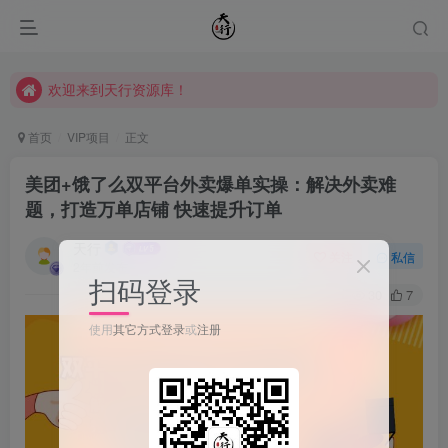
欢迎来到天行资源库！
欢迎来到天行资源库！
欢迎来到天行资源库！
首页
VIP项目
正文
美团+饿了么双平台外卖爆单实操：解决外卖难
题，打造万单店铺 快速提升订单
天行
关注
私信
2年前发布
扫码登录
30
7
使用
其它方式登录
或
注册