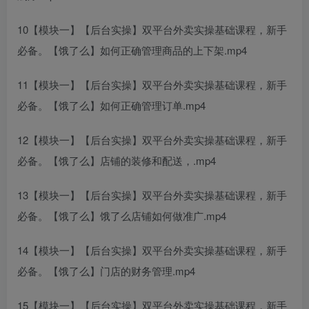
10【模块一】【后台实操】双平台外卖实操基础课程，新手
必备。【饿了么】如何正确管理商品的上下架.mp4
11【模块一】【后台实操】双平台外卖实操基础课程，新手
必备。【饿了么】如何正确管理订单.mp4
12【模块一】【后台实操】双平台外卖实操基础课程，新手
必备。【饿了么】店铺的装修和配送，.mp4
13【模块一】【后台实操】双平台外卖实操基础课程，新手
必备。【饿了么】饿了么店铺如何做准广.mp4
14【模块一】【后台实操】双平台外卖实操基础课程，新手
必备。【饿了么】门店的财务管理.mp4
15【模块一】【后台实操】双平台外卖实操基础课程，新手