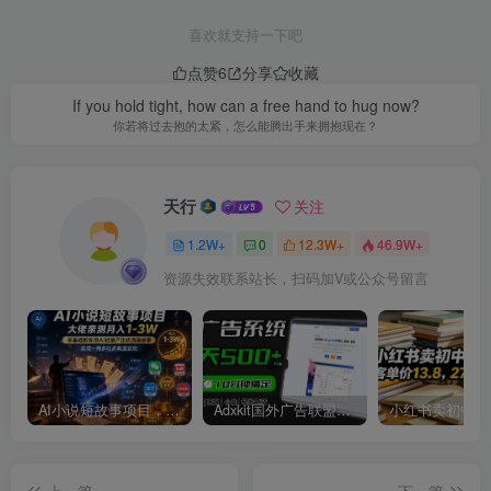
喜欢就支持一下吧
点赞
6
分享
收藏
If you hold tight, how can a free hand to hug now?
你若将过去抱的太紧，怎么能腾出手来拥抱现在？
天行
关注
1.2W+
0
12.3W+
46.9W+
资源失效联系站长，扫码加V或公众号留言
AI小说短故事项目，大佬亲测月入1-3W，零基础教你用AI批量产出优质短故事，实现一稿多吃多渠道变现
Adxkit国外广告联盟系统，一天上500+广告，让你的投放更加高效简单！
上一篇
下一篇