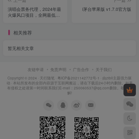
演唱会票务代理，2024年最
i茅台苹果版 v1.7.0官方版
火爆风口项目，全网最低的
票价，小白一分钟上手
相关推荐
暂无相关文章
友链申请
免责声明
广告合作
关于我们
Copyright © 2024 ·
天行随笔
·
粤ICP备2021142772号-1
· 由
zibll主题
强力驱
动 · 本站所发布的全部内容源于互联网搬运，请在下载后24小时内删除。如果
有侵权之处请第一时间联系我们E-mail：250060537@qq.com删除。敬请谅
解!