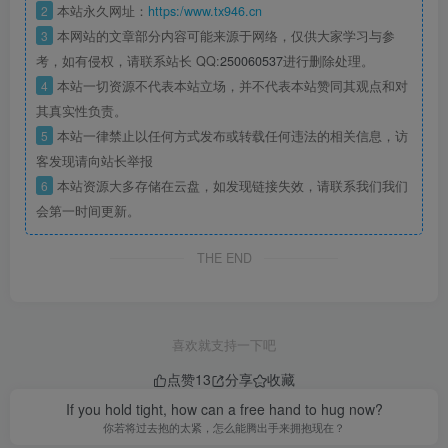
2
本站永久网址：
https:/www.tx946.cn
3
本网站的文章部分内容可能来源于网络，仅供大家学习与参
考，如有侵权，请联系站长 QQ:
250060537
进行删除处理。
4
本站一切资源不代表本站立场，并不代表本站赞同其观点和对
其真实性负责。
5
本站一律禁止以任何方式发布或转载任何违法的相关信息，访
客发现请向站长举报
6
本站资源大多存储在云盘，如发现链接失效，请联系我们我们
会第一时间更新。
THE END
喜欢就支持一下吧
点赞
13
分享
收藏
If you hold tight, how can a free hand to hug now?
你若将过去抱的太紧，怎么能腾出手来拥抱现在？