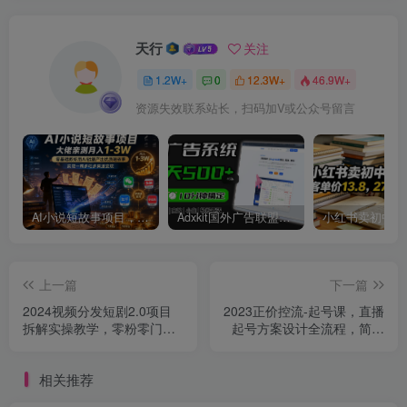
天行
关注
1.2W+
0
12.3W+
46.9W+
资源失效联系站长，扫码加V或公众号留言
AI小说短故事项目，大佬亲测月入1-3W，零基础教你用AI批量产出优质短故事，实现一稿多吃多渠道变现
Adxkit国外广告联盟系统，一天上500+广告，让你的投放更加高效简单！
上一篇
下一篇
2024视频分发短剧2.0项目
2023正价控流-起号课，直播
拆解实操教学，零粉零门槛
起号方案设计全流程，简单
可矩阵分裂推广管道收益
而高效的直播起号方案
相关推荐