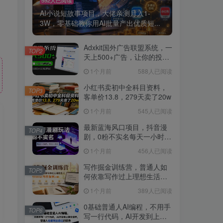
AI小说短故事项目，大佬亲测月入1-
3W，零基础教你用AI批量产出优质短...
Adxkit国外广告联盟系统，一
TOP2
天上500+广告，让你的投放
更加高效简单！
1个月前
588人已阅读
小红书卖初中全科目资料，
TOP3
客单价13.8，279天卖了20w
1个月前
545人已阅读
最新蓝海风口项目，抖音漫
TOP4
剧，0粉不实名每天一小时，
月入1W+【揭秘】
1个月前
456人已阅读
写作掘金训练营，普通人如
TOP5
何依靠写作过上理想生活，
可开启你的写作复利之路
1个月前
389人已阅读
（更新6月）
0基础普通人AI编程，不用手
TOP6
写一行代码，AI开发到上架