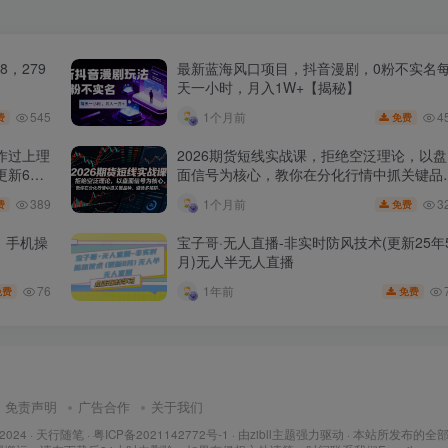
，279
最新蓝海风口项目，抖音漫剧，0粉不实名
天一小时，月入1W+【揭秘】
545
4
1个月前
费
免费
作过上理
2026期货短线实战课，拒绝空泛理论，以盘
更新6
面信号为核心，教你在分化行情中抓关键品
种、避诱多陷阱
389
3
1个月前
费
免费
，手机操
宝子哥·无人直播-非实时防风技术(更新25年
月)无人半无人直播
76
1年前
免费
免费
免责声明
广告合作
关于我们
 2024 ·
天行随笔
·
粤ICP备2021142772号-1
· 由
zibll主题
强力驱动 · 本站所发布的全