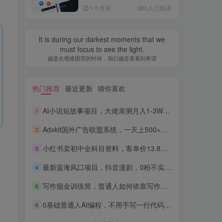
全流程，普通人也能做出自
1个月前
380人已阅读
己的软件
It is during our darkest moments that we
must focus to see the light.
越是在艰难困苦的时候，我们越是要看到希望
热门推荐
最近更新
猜你喜欢
AI小说短故事项目，大佬亲测月入1-3W，零基础教你用AI批量产出优质短故事，实现一稿多吃多渠道变现
1
Adxkit国外广告联盟系统，一天上500+广告，让你的投放更加高效简单！
2
小红书卖初中全科目资料，客单价13.8，279天卖了20w
3
最新蓝海风口项目，抖音漫剧，0粉不实名每天一小时，月入1W+【揭秘】
4
写作掘金训练营，普通人如何依靠写作过上理想生活，可开启你的写作复利之路（更新6月）
5
0基础普通人AI编程，不用手写一行代码，AI开发到上架全流程，普通人也能做出自己的软件
6