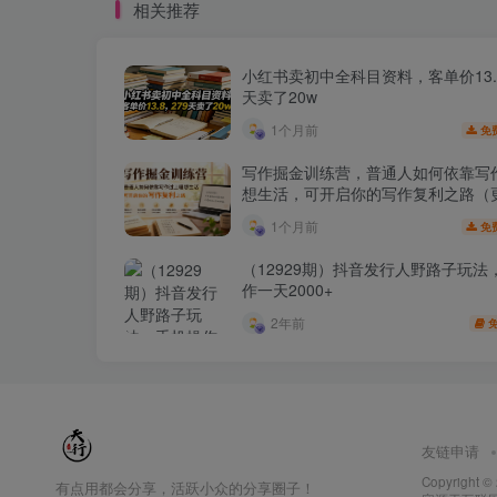
相关推荐
小红书卖初中全科目资料，客单价13.8
天卖了20w
1个月前
免
写作掘金训练营，普通人如何依靠写
想生活，可开启你的写作复利之路（
月）
1个月前
免
（12929期）抖音发行人野路子玩法
作一天2000+
2年前
友链申请
Copyright ©
有点用都会分享，活跃小众的分享圈子！