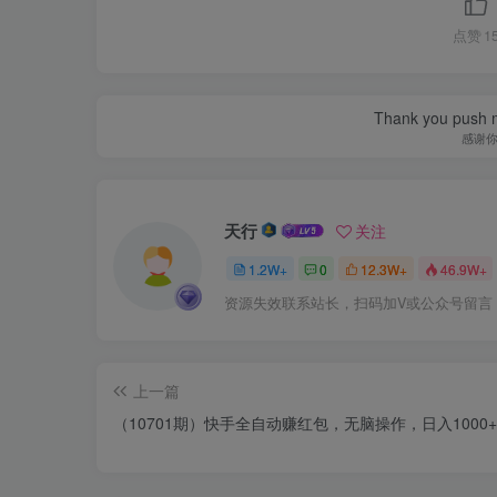
点赞
1
Thank you push me
感谢
天行
关注
1.2W+
0
12.3W+
46.9W+
资源失效联系站长，扫码加V或公众号留言
上一篇
（10701期）快手全自动赚红包，无脑操作，日入1000+