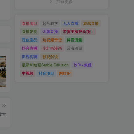
加载更多
直播项目
起号教学
无人直播
游戏直播
直播复制
金牌直播
带货主播拉新项目
定位选品
短视频带货
抖音流量
抖音直播
小红书漫画
蓝海项目
影视剪辑
影视解说
最新AI绘画Stable Diffusion
软件+教程
中视频
抖音项目
网红IP
小红书卖初中全科目资料，客单价13.8，279天卖了20w
最新蓝海风口项目，抖音漫剧，0粉不实名每天一小时，月入1W+【揭秘】
写作掘金训练营，普通人如何依靠写作过上理想生活，可开启你的写作复利之路（更新6月）
篇
放大