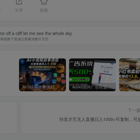
5
分享
收藏
 off a cliff let me see the whole sky.
你将我推下悬崖让我看清整片天空
AI小说短故事项目，大佬亲测月入1-3W，零基础教你用AI批量产出优质短故事，实现一稿多吃多渠道变现
Adxkit国外广告联盟系统，一天上500+广告，让你的投放更加高效简单！
下一
抖音才艺无人直播日入1000+可复制，可