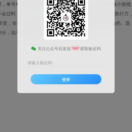
单号单日收益最少3800+以上，月收益12W+找茬烧脑小游戏
不会过时，小白上手快，没有什么门槛，主要是你要拿出执行力
作室，全程指导到变现。一个好的项目是经得起时间检验的。选
缘分，说不定就是改变自己的机会！！！
关注公众号后发送
获取验证码
“888”
请输入验证码
登录