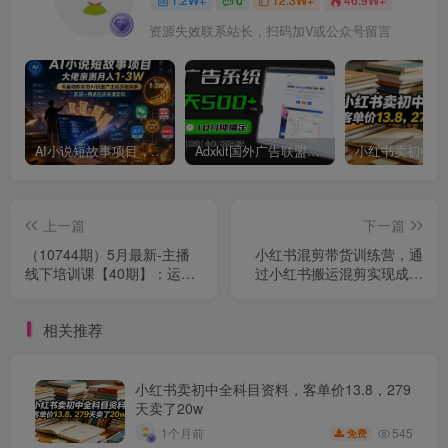
资源失效联系站长，扫码加V或公众号留言
AI小说短故事项目，大佬亲测月入1-3W，零基础教你用AI批量产出优质短故事，实现一稿多吃多渠道变现
Adxkit国外广告联盟系统，一天上500+广告，让你的投放更加高效简单！
上一篇
下一篇
（10744期）5月最新-主播
小红书混剪带货训练营，通
线下培训课【40期】：运营
过小红书搬运混剪实现成交
型主播必备核心能力及内容
（完结）
性播法
相关推荐
小红书卖初中全科目资料，客单价13.8，279
天卖了20w
545
1个月前
免费