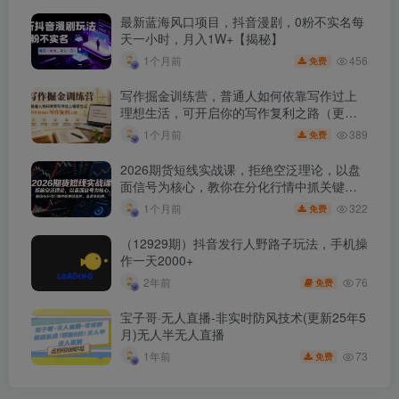
最新蓝海风口项目，抖音漫剧，0粉不实名每
天一小时，月入1W+【揭秘】
456
1个月前
免费
写作掘金训练营，普通人如何依靠写作过上
理想生活，可开启你的写作复利之路（更新6
月）
389
1个月前
免费
2026期货短线实战课，拒绝空泛理论，以盘
面信号为核心，教你在分化行情中抓关键品
种、避诱多陷阱
322
1个月前
免费
（12929期）抖音发行人野路子玩法，手机操
作一天2000+
76
2年前
免费
宝子哥·无人直播-非实时防风技术(更新25年5
月)无人半无人直播
73
1年前
免费