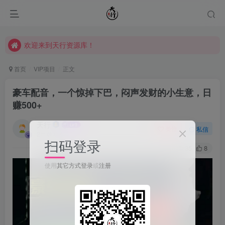
欢迎来到天行资源库！
欢迎来到天行资源库！
欢迎来到天行资源库！
首页
VIP项目
正文
豪车配音，一个惊掉下巴，闷声发财的小生意，日
赚500+
天行
关注
私信
2年前发布
扫码登录
35
8
使用
其它方式登录
或
注册