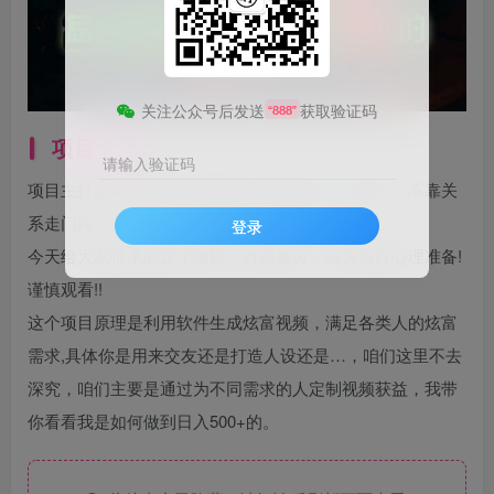
关注公众号后发送
获取验证码
“888”
项目介绍
请输入验证码
项目主打简单、暴力、易操作、可复制，单人可做、不靠关
系走门路、不重投资、可复制放大!
登录
今天给大家带来的这个项目，有点暴力，请先做好心理准备!
谨慎观看!!
这个项目原理是利用软件生成炫富视频，满足各类人的炫富
需求,具体你是用来交友还是打造人设还是…，咱们这里不去
深究，咱们主要是通过为不同需求的人定制视频获益，我带
你看看我是如何做到日入500+的。