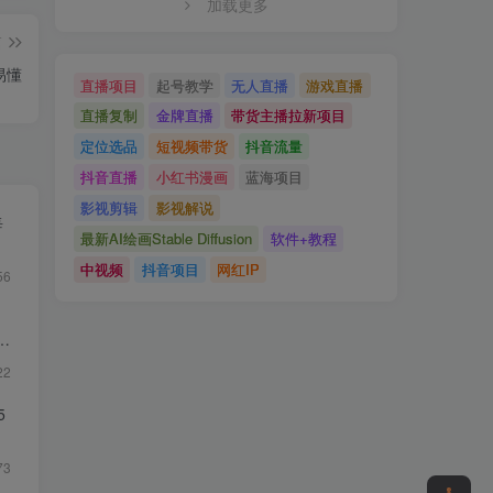
加载更多
篇
易懂
直播项目
起号教学
无人直播
游戏直播
直播复制
金牌直播
带货主播拉新项目
定位选品
短视频带货
抖音流量
抖音直播
小红书漫画
蓝海项目
影视剪辑
影视解说
每
最新AI绘画Stable Diffusion
软件+教程
中视频
抖音项目
网红IP
56
22
5
73