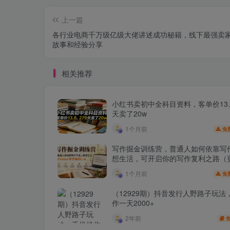
上一篇
各行业电商千万级亿级大佬讲述成功秘籍，线下最强卖
故事和经验分享
相关推荐
小红书卖初中全科目资料，客单价13.8
天卖了20w
1个月前
免
写作掘金训练营，普通人如何依靠写
想生活，可开启你的写作复利之路（
月）
1个月前
免
（12929期）抖音发行人野路子玩法
作一天2000+
2年前