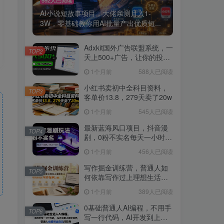
AI小说短故事项目，大佬亲测月入1-
3W，零基础教你用AI批量产出优质短...
Adxkit国外广告联盟系统，一
TOP2
天上500+广告，让你的投放
更加高效简单！
1个月前
588人已阅读
小红书卖初中全科目资料，
TOP3
客单价13.8，279天卖了20w
1个月前
545人已阅读
最新蓝海风口项目，抖音漫
TOP4
剧，0粉不实名每天一小时，
月入1W+【揭秘】
1个月前
456人已阅读
写作掘金训练营，普通人如
TOP5
何依靠写作过上理想生活，
可开启你的写作复利之路
1个月前
389人已阅读
（更新6月）
0基础普通人AI编程，不用手
TOP6
写一行代码，AI开发到上架