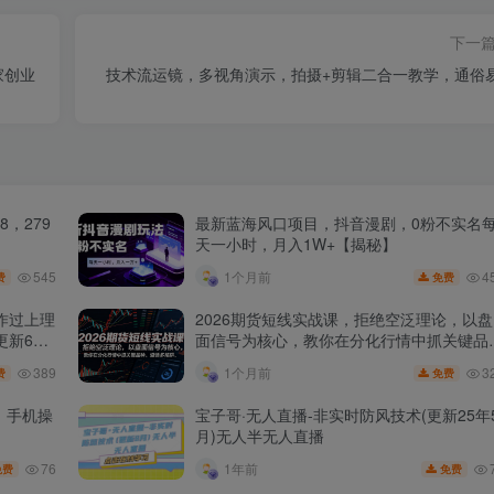
下一
家创业
技术流运镜，多视角演示，拍摄+剪辑二合一教学，通俗
，279
最新蓝海风口项目，抖音漫剧，0粉不实名
天一小时，月入1W+【揭秘】
545
4
1个月前
费
免费
作过上理
2026期货短线实战课，拒绝空泛理论，以盘
更新6
面信号为核心，教你在分化行情中抓关键品
种、避诱多陷阱
389
3
1个月前
费
免费
，手机操
宝子哥·无人直播-非实时防风技术(更新25年
月)无人半无人直播
76
1年前
免费
免费