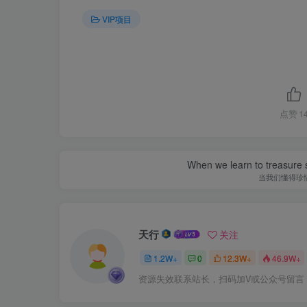
VIP项目
点赞
1
When we learn to treasure s
当我们懂得珍
天行
关注
1.2W+
0
12.3W+
46.9W+
资源失效联系站长，扫码加V或公众号留言