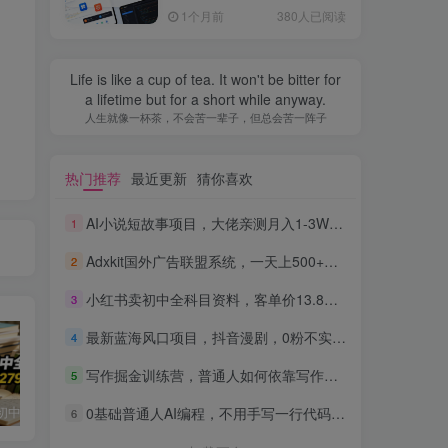
全流程，普通人也能做出自
1个月前
380人已阅读
己的软件
Life is like a cup of tea. It won't be bitter for
a lifetime but for a short while anyway.
人生就像一杯茶，不会苦一辈子，但总会苦一阵子
热门推荐
最近更新
猜你喜欢
AI小说短故事项目，大佬亲测月入1-3W，零基础教你用AI批量产出优质短故事，实现一稿多吃多渠道变现
1
Adxkit国外广告联盟系统，一天上500+广告，让你的投放更加高效简单！
2
小红书卖初中全科目资料，客单价13.8，279天卖了20w
3
最新蓝海风口项目，抖音漫剧，0粉不实名每天一小时，月入1W+【揭秘】
4
写作掘金训练营，普通人如何依靠写作过上理想生活，可开启你的写作复利之路（更新6月）
5
0基础普通人AI编程，不用手写一行代码，AI开发到上架全流程，普通人也能做出自己的软件
小红书卖初中全科目资料，客单价13.8，279天卖了20w
最新蓝海风口项目，抖音漫剧，0粉不实名每天一小时，月入1W+【揭秘】
写作掘金训练营，普通人如何依靠写作过上理想生活，可开启你的写作复利之路（更新6月）
6