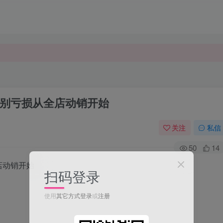
别亏损从全店动销开始
关注
私信
50
14
店动销开始
扫码登录
使用
其它方式登录
或
注册