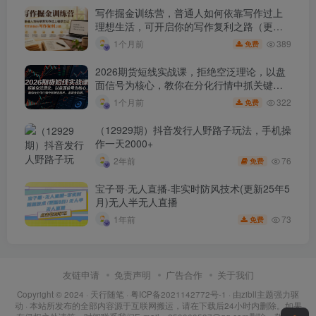
写作掘金训练营，普通人如何依靠写作过上
理想生活，可开启你的写作复利之路（更新6
月）
389
1个月前
免费
2026期货短线实战课，拒绝空泛理论，以盘
面信号为核心，教你在分化行情中抓关键品
种、避诱多陷阱
322
1个月前
免费
（12929期）抖音发行人野路子玩法，手机操
作一天2000+
76
2年前
免费
宝子哥·无人直播-非实时防风技术(更新25年5
月)无人半无人直播
73
1年前
免费
友链申请
免责声明
广告合作
关于我们
Copyright © 2024 ·
天行随笔
·
粤ICP备2021142772号-1
· 由
zibll主题
强力驱
动 · 本站所发布的全部内容源于互联网搬运，请在下载后24小时内删除。如果