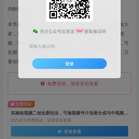
内附(详细课程与素材)日入1000
本节课程剪辑技术外面收费大几百的玩法，这次免费送给大
关注公众号后发送
获取验证码
“888”
家，本节课主讲的音乐赛道玩法，主收益在视频号和中视
频，可矩阵操作，实操内讲的很干，绝对是最牛的玩法，可
请输入验证码
长期，适用于多赛道。可多领域，可以说是天花板玩法，只
要你想做的类型都可以帮你实现的实操课程
登录
免费资源，请登录后查看
免费阅读
实操短视频二创全新玩法，可做视频号计划者分成与中视频，可打造长期IP
此内容为免费阅读，请登录后查看
登录查看