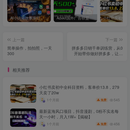
AI小说短故事项目，大佬亲测月入1-3W，零基础教你用AI批量产出优质短故事，实现一稿多吃多渠道变现
Adxkit国外广告联盟系统，一天上500+广告，让你的投放更加高效简单！
上一篇
下一篇
简单操作，拍拍照，一天
拼多多日销千单训练营，从0
300
开始带你做好拼多多，让日
销千单可以快速复制(更新24
年10月)
相关推荐
小红书卖初中全科目资料，客单价13.8，279
天卖了20w
545
1个月前
免费
最新蓝海风口项目，抖音漫剧，0粉不实名每
天一小时，月入1W+【揭秘】
456
1个月前
免费