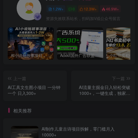
1.2W+
0
12.3W+
46.9W+
资源失效联系站长，扫码加V或公众号留言
AI小说短故事项目，大佬亲测月入1-3W，零基础教你用AI批量产出优质短故事，实现一稿多吃多渠道变现
Adxkit国外广告联盟系统，一天上500+广告，让你的投放更加高效简单！
上一篇
下一篇
AI工具文生图小项目 一分钟
AI流量主掘金日入轻松突破
一个 日入300+
1000+，一键生成，独家玩
法闷声发财
相关推荐
AI制作儿童古诗项目拆解，零门槛月入
10000+