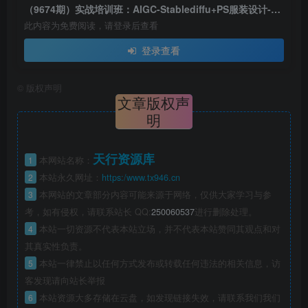
（9674期）实战培训班：AIGC-Stablediffu+PS服装设计-服装设计师的人工智能课（16节）
此内容为免费阅读，请登录后查看
登录查看
©
版权声明
文章版权声
明
天行资源库
1
本网站名称：
2
本站永久网址：
https:/www.tx946.cn
3
本网站的文章部分内容可能来源于网络，仅供大家学习与参
考，如有侵权，请联系站长 QQ:
250060537
进行删除处理。
4
本站一切资源不代表本站立场，并不代表本站赞同其观点和对
其真实性负责。
5
本站一律禁止以任何方式发布或转载任何违法的相关信息，访
客发现请向站长举报
6
本站资源大多存储在云盘，如发现链接失效，请联系我们我们