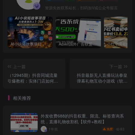
资源失效联系站长，扫码加V或公众号留言
AI小说短故事项目，大佬亲测月入1-3W，零基础教你用AI批量产出优质短故事，实现一稿多吃多渠道变现
Adxkit国外广告联盟系统，一天上500+广告，让你的投放更加高效简单！
上一篇
下一篇
（12945期）抖音同城流量
抖音最新无人直播玩法拳皇
引爆教程：实体门店如何运
弹幕礼物互动小游戏（软件
用短视频和直播提升销量
+教程+搭建+素材+音效）
相关推荐
外发收费688的抖音权重、限流、标签查询系
统，直播礼物收割机【软件+教程】
83
1年前
免费