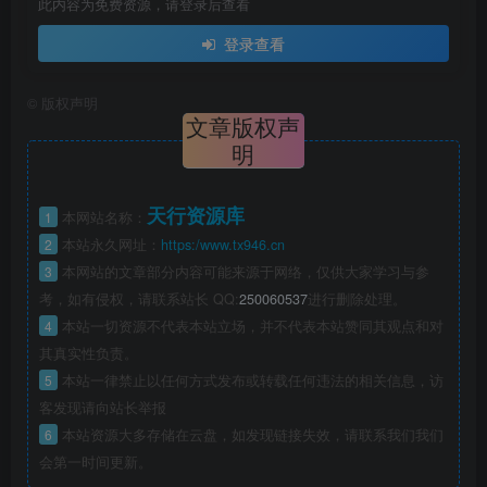
此内容为免费资源，请登录后查看
登录查看
©
版权声明
文章版权声
明
天行资源库
1
本网站名称：
2
本站永久网址：
https:/www.tx946.cn
3
本网站的文章部分内容可能来源于网络，仅供大家学习与参
考，如有侵权，请联系站长 QQ:
250060537
进行删除处理。
4
本站一切资源不代表本站立场，并不代表本站赞同其观点和对
其真实性负责。
5
本站一律禁止以任何方式发布或转载任何违法的相关信息，访
客发现请向站长举报
6
本站资源大多存储在云盘，如发现链接失效，请联系我们我们
会第一时间更新。