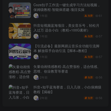
Coze扣子工作流一键生成学习方法短视频，
保姆级教程-智能体搭建-项目实操
61
1年前
免费
抖音短视频蓝海项目，美女音乐号，轻松月
入过万 适合小白（教程+100G素材）
57
1年前
免费
【引流必备】最新网易云音乐全功能引流脚
本 解放双手自动引流【脚本+教程】
57
1年前
免费
矢量动画情感教程-高点赞涨粉，适合情感、
思维、创业教育等赛道
56
2年前
免费
抖音+知乎蓝海赛道，日入几张，小白保姆级
教程【揭秘】
56
2年前
免费