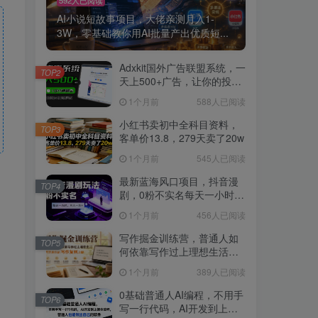
AI小说短故事项目，大佬亲测月入1-
3W，零基础教你用AI批量产出优质短...
Adxkit国外广告联盟系统，一
TOP2
天上500+广告，让你的投放
更加高效简单！
1个月前
588人已阅读
小红书卖初中全科目资料，
TOP3
客单价13.8，279天卖了20w
1个月前
545人已阅读
最新蓝海风口项目，抖音漫
TOP4
剧，0粉不实名每天一小时，
月入1W+【揭秘】
1个月前
456人已阅读
写作掘金训练营，普通人如
TOP5
何依靠写作过上理想生活，
可开启你的写作复利之路
1个月前
389人已阅读
（更新6月）
0基础普通人AI编程，不用手
TOP6
写一行代码，AI开发到上架