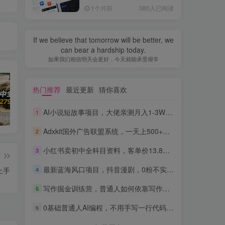
全流程，普通人也能做出自
1个月前
380人已阅读
己的软件
If we believe that tomorrow will be better, we
can bear a hardship today.
如果我们相信明天会更好，今天就能承受艰辛
热门推荐
最近更新
猜你喜欢
AI小说短故事项目，大佬亲测月入1-3W，零基础教你用AI批量产出优质短故事，实现一稿多吃多渠道变现
1
小红书卖初中全科目资料，客单价13.8，279天卖了20w
最新蓝海风口项目，抖音漫剧，0粉不实名每天一小时，月入1W+【揭秘】
写作掘金训练营，普通人如何依靠写作过上理想生活，可开启你的写作复利之路（更新6月）
Adxkit国外广告联盟系统，一天上500+广告，让你的投放更加高效简单！
2
小红书卖初中全科目资料，客单价13.8，279天卖了20w
3
篇
最新蓝海风口项目，抖音漫剧，0粉不实名每天一小时，月入1W+【揭秘】
4
上手
写作掘金训练营，普通人如何依靠写作过上理想生活，可开启你的写作复利之路（更新6月）
5
0基础普通人AI编程，不用手写一行代码，AI开发到上架全流程，普通人也能做出自己的软件
6