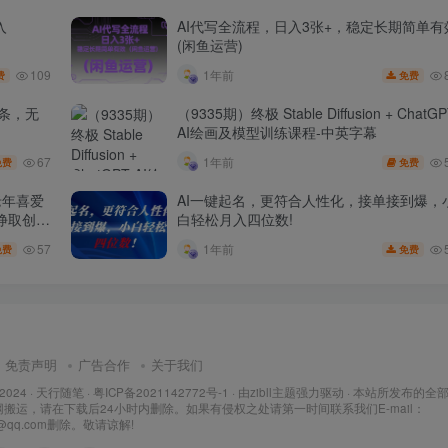
入
AI代写全流程，日入3张+，稳定长期简单有
(闲鱼运营)
109
1年前
费
免费
头条，无
（9335期）终极 Stable Diffusion + ChatG
AI绘画及模型训练课程-中英字幕
67
1年前
免费
免费
老年喜爱
AI一键起名，更符合人性化，接单接到爆，
挣取创作
白轻松月入四位数!
57
1年前
免费
免费
免责声明
广告合作
关于我们
 2024 ·
天行随笔
·
粤ICP备2021142772号-1
· 由
zibll主题
强力驱动 · 本站所发布的全
搬运，请在下载后24小时内删除。如果有侵权之处请第一时间联系我们E-mail：
7@qq.com删除。敬请谅解!