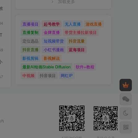
加载更多
效
84
直播项目
起号教学
无人直播
游戏直播
直播复制
金牌直播
带货主播拉新项目
PT
定位选品
短视频带货
抖音流量
抖音直播
小红书漫画
蓝海项目
59
影视剪辑
影视解说
小
最新AI绘画Stable Diffusion
软件+教程
中视频
抖音项目
网红IP
57
部内
扫码加QQ群
关注公众号