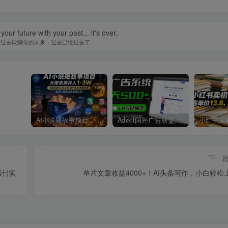
our future with your past... it's over.
的过去欺骗你的未来，过去已经过去了
AI小说短故事项目，大佬亲测月入1-3W，零基础教你用AI批量产出优质短故事，实现一稿多吃多渠道变现
Adxkit国外广告联盟系统，一天上500+广告，让你的投放更加高效简单！
下一
计(实
单片文章收益4000+！AI头条写作，小白轻松