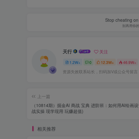
Stop cheating on y
别再用你
天行
关注
1.2W+
0
12.3W+
46.9W+
资源失效联系站长，扫码加V或公众号留言
上一篇
（10814期）掘金AI 商战 宝典 进阶班：如何用AI绘画设
战实操 现学现用 玩赚超值)
相关推荐