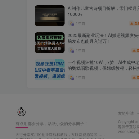
AI制作儿童古诗项目拆解，零门槛月
10000+
1年前
免
2025最新副业玩法！AI搬运视频发
脑发布也能月入过万！
1年前
一个视频狂揽10W+点赞，AI生成中
的鹦鹉唱歌视频，保姆级教程，轻松
者分成
1年前
友链申请
Copyright ©
有点用都会分享，活跃小众的分享圈子！
容源于互联网
25006053
天行分享实用的创业课程和教程，互联网资源等等……