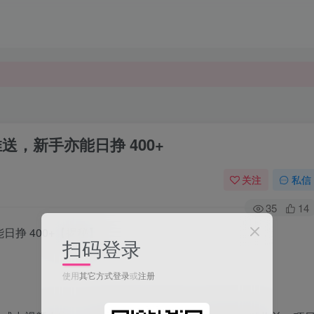
推送，新手亦能日挣 400+
关注
私信
35
14
能日挣 400+【揭秘】
扫码登录
使用
其它方式登录
或
注册