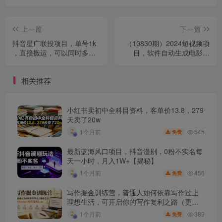
上一篇
下一篇
抖音星广联投项目，单号1k
（10830期）2024短视频项
，直接搬运，可以同时多号
目，软件自动生成电影解
操作【揭秘】
说，日入3000+，小白轻松
上手
相关推荐
小红书卖初中全科目资料，客单价13.8，279
天卖了20w
545
1个月前
免费
最新蓝海风口项目，抖音漫剧，0粉不实名每
天一小时，月入1W+【揭秘】
456
1个月前
免费
写作掘金训练营，普通人如何依靠写作过上
理想生活，可开启你的写作复利之路（更新6
月）
389
1个月前
免费