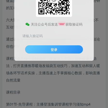
做直播，首先要会暖场做暖场，核心要会互动开播后十分钟
的互动决定一场直播的推荐流量
六大疑难杂症开播进人少?主播没话说?流程搞不懂?观众不
关注公众号后发送
获取验证码
“888”
互动?推荐打不开?数据看不懂?
请输入验证码
通过诊断过 5000+不同行业主播直播间沉淀暖场互动方法论
你也有机会用互动打开直播间自然流量!
登录
课程亮点开播十分钟动作，掌握进人开场三分钟极速互动
法，打开直播推荐暖场发福袋互动技巧，加速互动和留人暖
场各环节话术实操，主播迅速上手掌握核心数据，影响直播
自然流量
课程目录
第01节-先导课程：主播登顶集训管课程学习须知mp4