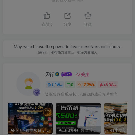
喜欢就支持一下吧
点赞
8
分享
收藏
May we all have the power to love ourselves and others.
愿我们，都有能力爱自己，有余力爱别人
天行
关注
1.2W+
0
12.3W+
46.9W+
资源失效联系站长，扫码加V或公众号留言
AI小说短故事项目，大佬亲测月入1-3W，零基础教你用AI批量产出优质短故事，实现一稿多吃多渠道变现
Adxkit国外广告联盟系统，一天上500+广告，让你的投放更加高效简单！