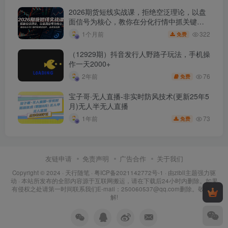
2026期货短线实战课，拒绝空泛理论，以盘
面信号为核心，教你在分化行情中抓关键品
种、避诱多陷阱
322
1个月前
免费
（12929期）抖音发行人野路子玩法，手机操
作一天2000+
76
2年前
免费
宝子哥·无人直播-非实时防风技术(更新25年5
月)无人半无人直播
73
1年前
免费
友链申请
免责声明
广告合作
关于我们
Copyright © 2024 ·
天行随笔
·
粤ICP备2021142772号-1
· 由
zibll主题
强力驱
动 · 本站所发布的全部内容源于互联网搬运，请在下载后24小时内删除。如果
有侵权之处请第一时间联系我们E-mail：250060537@qq.com删除。敬请谅
解!