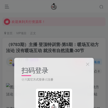
欢迎来到天行资源库！
欢迎来到天行资源库！
欢迎来到天行资源库！
首页
VIP项目
正文
（9783期）主播 登顶特训营-第5期：暖场互动方
法论 没有暖场互动 就没有自然流量-30节
天行
关注
私信
1年前发布
扫码登录
49
8
使用
其它方式登录
或
注册