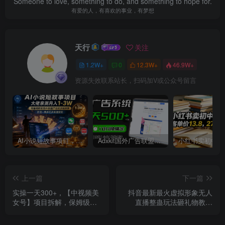
Someone to love, something to do, and something to hope for.
有爱的人，有喜欢的事业，有梦想
天行
关注
1.2W+
0
12.3W+
46.9W+
资源失效联系站长，扫码加V或公众号留言
AI小说短故事项目，大佬亲测月入1-3W，零基础教你用AI批量产出优质短故事，实现一稿多吃多渠道变现
Adxkit国外广告联盟系统，一天上500+广告，让你的投放更加高效简单！
上一篇
下一篇
实操一天300+，【中视频美
抖音最新最火虚拟形象无人
女号】项目拆解，保姆级教
直播整蛊玩法砸礼物教程
程助力你快速成单！
（视频开播教程+全套工具