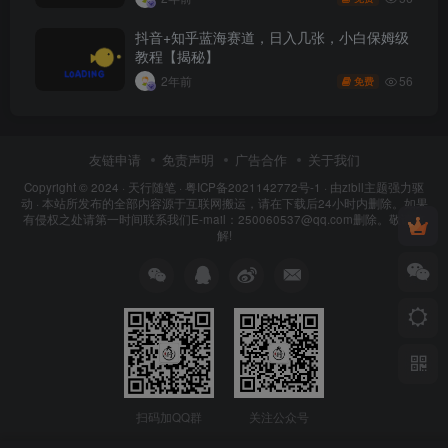
抖音+知乎蓝海赛道，日入几张，小白保姆级
教程【揭秘】
56
2年前
免费
友链申请
免责声明
广告合作
关于我们
Copyright © 2024 ·
天行随笔
·
粤ICP备2021142772号-1
· 由
zibll主题
强力驱
动 · 本站所发布的全部内容源于互联网搬运，请在下载后24小时内删除。如果
有侵权之处请第一时间联系我们E-mail：250060537@qq.com删除。敬请谅
解!
扫码加QQ群
关注公众号