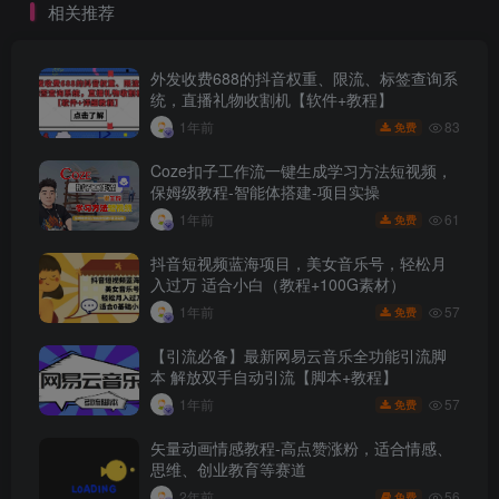
相关推荐
外发收费688的抖音权重、限流、标签查询系
统，直播礼物收割机【软件+教程】
83
1年前
免费
Coze扣子工作流一键生成学习方法短视频，
保姆级教程-智能体搭建-项目实操
61
1年前
免费
抖音短视频蓝海项目，美女音乐号，轻松月
入过万 适合小白（教程+100G素材）
57
1年前
免费
【引流必备】最新网易云音乐全功能引流脚
本 解放双手自动引流【脚本+教程】
57
1年前
免费
矢量动画情感教程-高点赞涨粉，适合情感、
思维、创业教育等赛道
56
2年前
免费