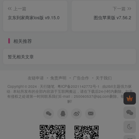
上一篇
下一篇
京东到家商家ios版 v9.15.0
图虫苹果版 v7.56.2
相关推荐
暂无相关文章
友链申请
免责声明
广告合作
关于我们
Copyright © 2024 ·
天行随笔
·
粤ICP备2021142772号-1
· 由
zibll主题
强力驱
动 · 本站所发布的全部内容源于互联网搬运，请在下载后24小时内删除。如果
有侵权之处请第一时间联系我们E-mail：250060537@qq.com删除。敬请谅
解!