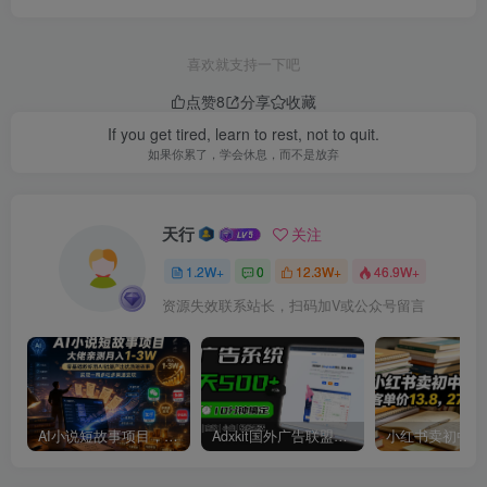
喜欢就支持一下吧
点赞
8
分享
收藏
If you get tired, learn to rest, not to quit.
如果你累了，学会休息，而不是放弃
天行
关注
1.2W+
0
12.3W+
46.9W+
资源失效联系站长，扫码加V或公众号留言
AI小说短故事项目，大佬亲测月入1-3W，零基础教你用AI批量产出优质短故事，实现一稿多吃多渠道变现
Adxkit国外广告联盟系统，一天上500+广告，让你的投放更加高效简单！