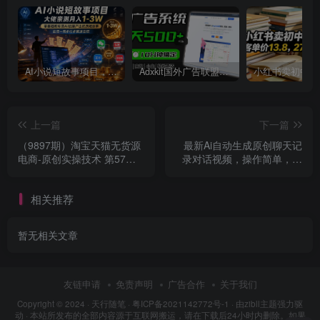
AI小说短故事项目，大佬亲测月入1-3W，零基础教你用AI批量产出优质短故事，实现一稿多吃多渠道变现
Adxkit国外广告联盟系统，一天上500+广告，让你的投放更加高效简单！
上一篇
下一篇
（9897期）淘宝天猫无货源
最新Ai自动生成原创聊天记
电商-原创实操技术 第57期
录对话视频，操作简单，日
（全套课程-17节）
入500+
相关推荐
暂无相关文章
友链申请
免责声明
广告合作
关于我们
Copyright © 2024 ·
天行随笔
·
粤ICP备2021142772号-1
· 由
zibll主题
强力驱
动 · 本站所发布的全部内容源于互联网搬运，请在下载后24小时内删除。如果