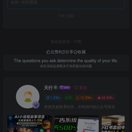
会第一时间更新。
THE END
喜欢就支持一下吧
点赞
8
分享
收藏
The questions you ask determine the quality of your life.
你生活的品质取决于你所提出的问题
天行
关注
1.2W+
0
12.3W+
46.9W+
资源失效联系站长，扫码加V或公众号留言