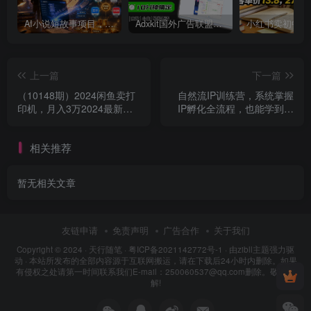
AI小说短故事项目，大佬亲测月入1-3W，零基础教你用AI批量产出优质短故事，实现一稿多吃多渠道变现
Adxkit国外广告联盟系统，一天上500+广告，让你的投放更加高效简单！
上一篇
下一篇
（10148期）2024闲鱼卖打
自然流IP训练营，系统掌握
印机，月入3万2024最新玩
IP孵化全流程，也能学到选
法
题，剪辑，账号运营经验
相关推荐
暂无相关文章
友链申请
免责声明
广告合作
关于我们
Copyright © 2024 ·
天行随笔
·
粤ICP备2021142772号-1
· 由
zibll主题
强力驱
动 · 本站所发布的全部内容源于互联网搬运，请在下载后24小时内删除。如果
有侵权之处请第一时间联系我们E-mail：250060537@qq.com删除。敬请谅
解!