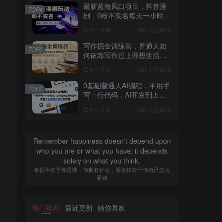
最新蓝海风口项目，抖音漫
TOP4
剧，0粉不实名每天一小时，
月入1W+【揭秘】
1个月前
456人已阅读
写作掘金训练营，普通人如
TOP5
何依靠写作过上理想生活，
可开启你的写作复利之路
1个月前
389人已阅读
（更新6月）
0基础普通人AI编程，不用手
TOP6
写一行代码，AI开发到上架
全流程，普通人也能做出自
1个月前
380人已阅读
己的软件
Remember happiness doesn't depend upon
who you are or what you have; it depends
solely on what you think.
幸福不在于你是谁，你拥有什么，而仅仅在于你自己怎么
看待
热门推荐
最近更新
猜你喜欢