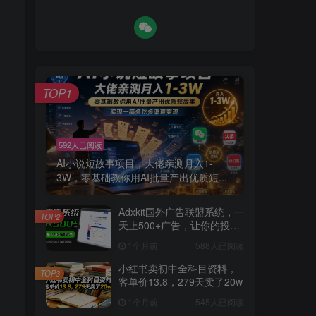
TOP1
592人已阅读
AI小说短故事项目，大佬亲测月入1-
3W，零基础教你用AI批量产出优质短...
Adxkit国外广告联盟系统，一
TOP2
天上500+广告，让你的投放
更加高效简单！
1个月前
588人已阅读
小红书卖初中全科目资料，
TOP3
客单价13.8，279天卖了20w
1个月前
545人已阅读