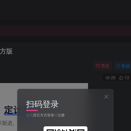
官方版
关注
私信
26
13
扫码登录
使用
其它方式登录
或
注册