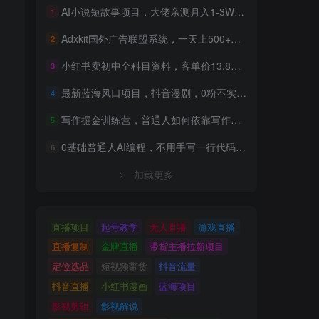
AI小说短故事项目，大佬亲测月入1-3W，零基础教你用AI批量产出优质短故事，实现一稿多吃多渠道变现
1
Adxkit国外广告联盟系统，一天上500+广告，让你的投放更加高效简单！
2
小红书卖初中全科目资料，客单价13.8，279天卖了20w
3
最新蓝海风口项目，抖音漫剧，0粉不实名每天一小时，月入1W+【揭秘】
4
写作掘金训练营，普通人如何依靠写作过上理想生活，可开启你的写作复利之路（更新6月）
5
0基础普通人AI编程，不用手写一行代码，AI开发到上架全流程，普通人也能做出自己的软件
6
加载更多
直播项目
起号教学
无人直播
游戏直播
直播复制
金牌直播
带货主播拉新项目
定位选品
短视频带货
抖音流量
抖音直播
小红书漫画
蓝海项目
影视剪辑
影视解说