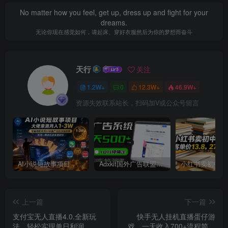
No matter how you feel, get up, dress up and fight for your
dreams.
无论你现在感觉如何，请起床、穿好衣服然后为你的梦想而奋斗
天行
关注
1.2W+
0
12.3W+
46.9W+
资源失效联系站长，扫码加V或公众号留言
AI小说短故事项目，大佬亲测月入1-3W，零基础教你用AI批量产出优质短故事，实现一稿多吃多渠道变现
Adxkit国外广告联盟系统，一天上500+广告，让你的投放更加高效简单！
上一篇
下一篇
支付宝无人直播4.0.全新玩
快手无人挂机直播蛋仔游
法，轻松实现单日利润
戏，一天收入700+流程简单