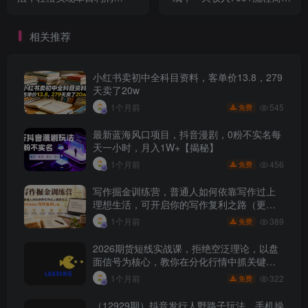
5000+，可矩阵操作
人人可做（送10G素材）
相关推荐
小红书卖初中全科目资料，客单价13.8，279
天卖了20w
545
1个月前
免费
最新蓝海风口项目，抖音漫剧，0粉不实名每
天一小时，月入1W+【揭秘】
456
1个月前
免费
写作掘金训练营，普通人如何依靠写作过上
理想生活，可开启你的写作复利之路（更新6
月）
389
1个月前
免费
2026期货短线实战课，拒绝空泛理论，以盘
面信号为核心，教你在分化行情中抓关键品
种、避诱多陷阱
322
1个月前
免费
（12929期）抖音发行人野路子玩法，手机操