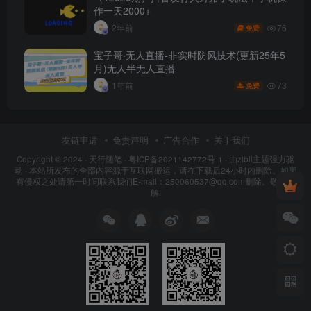
作一天2000+
76
2年前
免费
宝子哥·无人直播-非实时防风技术(更新25年5
月)无人半无人直播
73
1年前
免费
友链申请
免责声明
广告合作
关于我们
Copyright © 2024 ·
天行随笔
·
粤ICP备2021142772号-1
· 由
zibll主题
强力驱
动 · 本站所发布的全部内容源于互联网搬运，请在下载后24小时内删除。如果
有侵权之处请第一时间联系我们E-mail：250060537@qq.com删除。敬请谅
解!