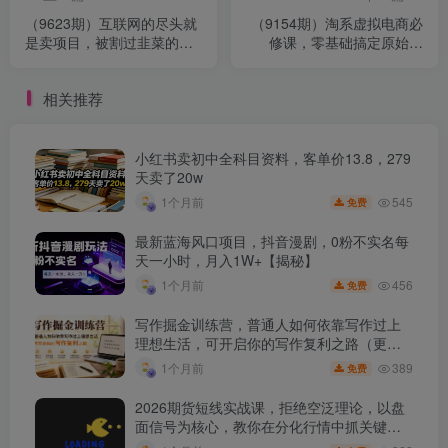
（9623期）互联网的尽头就
（9154期）淘系虚拟电商必
是卖项目，被割过韭菜的兄
修课，零基础搞定原始积
弟们必看！轻松月入三万以
累，低成本起步，普通人可
上！
干
相关推荐
小红书卖初中全科目资料，客单价13.8，279
天卖了20w
545
1个月前
免费
最新蓝海风口项目，抖音漫剧，0粉不实名每
天一小时，月入1W+【揭秘】
456
1个月前
免费
写作掘金训练营，普通人如何依靠写作过上
理想生活，可开启你的写作复利之路（更新6
月）
389
1个月前
免费
2026期货短线实战课，拒绝空泛理论，以盘
面信号为核心，教你在分化行情中抓关键品
种、避诱多陷阱