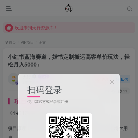
欢迎来到天行资源库！
欢迎来到天行资源库！
欢迎来到天行资源库！
首页
VIP项目
正文
小红书蓝海赛道，婚书定制搬运高客单价玩法，轻
松月入5000+
天行
关注
私信
2年前发布
扫码登录
49
11
项目介绍
使用
其它方式登录
或
注册
《小红书蓝海赛道，婚书定制高客单价玩法》
项目原理：在小红书上面发布婚书定制的笔记，吸引粉丝用
户。