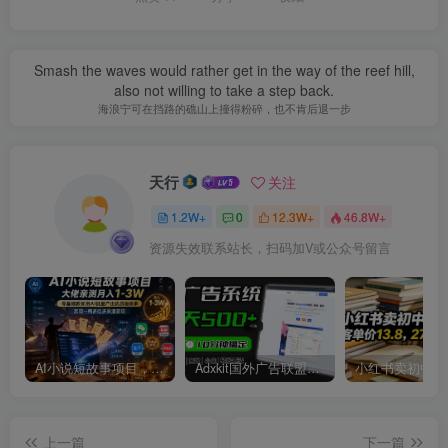
Smash the waves would rather get in the way of the reef hill,
also not willing to take a step back.
海浪宁可在挡路的礁山上撞得粉碎，也不肯后退一步
天行
关注
1.2W+
0
12.3W+
46.8W+
资源失效联系站长，扫码加V或公众号留言
AI小说短故事项目，大佬亲测月入1-3W，零基础教你用AI批量产出优质短故事，实现一稿多吃多渠道变现
Adxkit国外广告联盟系统，一天上500+广告，让你的投放更加高效简单！
上一篇
下一篇