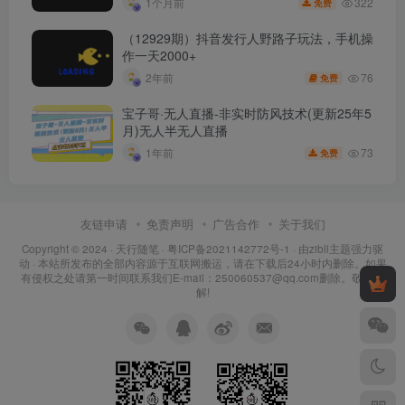
322
1个月前
免费
（12929期）抖音发行人野路子玩法，手机操
作一天2000+
76
2年前
免费
宝子哥·无人直播-非实时防风技术(更新25年5
月)无人半无人直播
73
1年前
免费
友链申请
免责声明
广告合作
关于我们
Copyright © 2024 ·
天行随笔
·
粤ICP备2021142772号-1
· 由
zibll主题
强力驱
动 · 本站所发布的全部内容源于互联网搬运，请在下载后24小时内删除。如果
有侵权之处请第一时间联系我们E-mail：250060537@qq.com删除。敬请谅
解!