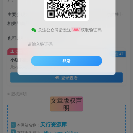
主要变现方式：可以开通小红书店铺，发布笔记的时候挂上
相关的商品链接，客户有需要会直接下单
关注公众号后发送
获取验证码
“888”
也可以引流到私域进行2次转化。
请输入验证码
免费资源
已售 47
小红书蓝海赛道，婚书定制搬运高客单价玩法，轻松月入5000+
登录
此内容为免费资源，请登录后查看
登录查看
©
版权声明
文章版权声
明
天行资源库
1
本网站名称：
2
本站永久网址：
https:/www.tx946.cn