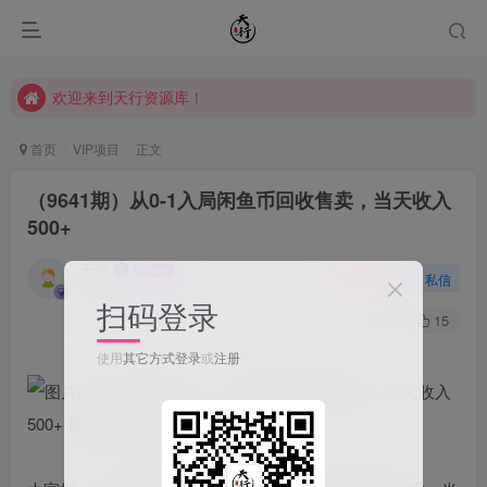
欢迎来到天行资源库！
欢迎来到天行资源库！
欢迎来到天行资源库！
首页
VIP项目
正文
（9641期）从0-1入局闲鱼币回收售卖，当天收入
500+
天行
关注
私信
2年前发布
扫码登录
50
15
使用
其它方式登录
或
注册