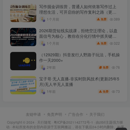
写作掘金训练营，普通人如何依靠写作过上
理想生活，可开启你的写作复利之路（更新6
月）
389
1个月前
免费
2026期货短线实战课，拒绝空泛理论，以盘
面信号为核心，教你在分化行情中抓关键品
种、避诱多陷阱
322
1个月前
免费
（12929期）抖音发行人野路子玩法，手机操
作一天2000+
76
2年前
免费
宝子哥·无人直播-非实时防风技术(更新25年5
月)无人半无人直播
73
1年前
免费
友链申请
免责声明
广告合作
关于我们
Copyright © 2024 ·
天行随笔
·
粤ICP备2021142772号-1
· 由
zibll主题
强力驱
动 · 本站所发布的全部内容源于互联网搬运，请在下载后24小时内删除。如果