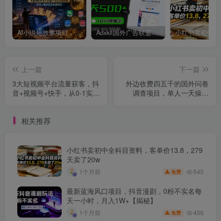
AI小说短故事项目，大佬亲测月入1-3W，零基础教你用AI批量产出优质短故事，实现一稿多吃多渠道变现
Adxkit国外广告联盟系统，一天上500+广告，让你的投放更加高效简单！
上一篇
下一篇
3大短视频平台流量获客，抖
外边收费四五千的国外问卷
音+视频号+快手，从0-1实操
调查项目，单人一天操作
起盘做号+流量创收
100美刀，真正的搬砖项
目！
相关推荐
小红书卖初中全科目资料，客单价13.8，279
天卖了20w
545
1个月前
免费
最新蓝海风口项目，抖音漫剧，0粉不实名每
天一小时，月入1W+【揭秘】
456
1个月前
免费