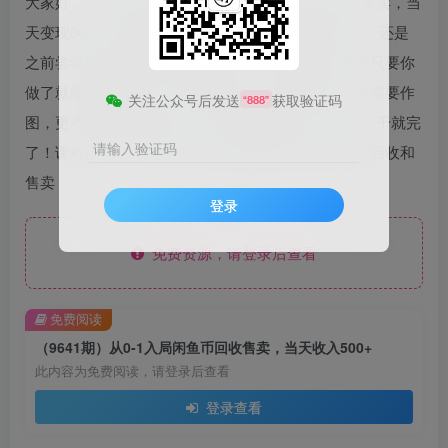
大家好，今天带来的项目是《从0-1入局闲鱼币回收售卖，当
天变现300，简单无脑》，不管你是互联网创业小白，还是
之前尝试过很多项目都没有结果人，我敢说这个项目只要你
做了就能见到收益。作品无脑搬运，不需要思考，不需要作
关注公众号后发送
获取验证码
“888”
图，更不需要你做视频。从0-1保姆级教程，赶紧冲，干就完
请输入验证码
了！课程目录：01.项目介绍02.设置账号03.如何进行回收和
售卖
登录
免费资源，请登录后查看
免费阅读
（9641期）从0-1入局闲鱼币回收售卖，当天收入500+
此内容为免费阅读，请登录后查看
登录查看