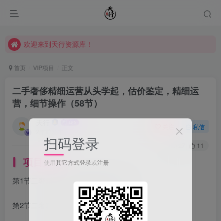
欢迎来到天行资源库！
欢迎来到天行资源库！
欢迎来到天行资源库！
首页
VIP项目
正文
二手奢侈精细运营从头学起，估价鉴定，精细运
营，细节操作（58节）
天行
关注
私信
2年前发布
扫码登录
27
11
项目介绍
使用
其它方式登录
或
注册
第1节二奢精细化运营开班指导.mp4
第2节二奢精细估价-横向对比法.mp4