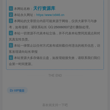
天行资源库
1
本网站名称：
2
本站永久网址：
https:/www.tx946.cn
3
本网站的文章部分内容可能来源于网络，仅供大家学习与参
考，如有侵权，请联系站长 QQ:
250060537
进行删除处理。
4
本站一切资源不代表本站立场，并不代表本站赞同其观点和对
其真实性负责。
5
本站一律禁止以任何方式发布或转载任何违法的相关信息，访
客发现请向站长举报
6
本站资源大多存储在云盘，如发现链接失效，请联系我们我们
会第一时间更新。
THE END
VIP项目
喜欢就支持一下吧