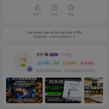
点赞
11
分享
收藏
Live every day as the last day of life.
把活着的每一天看作生命的最后一天
天行
关注
1.2W+
0
12.3W+
46.8W+
资源失效联系站长，扫码加V或公众号留言
AI小说短故事项目，大佬亲测月入1-3W，零基础教你用AI批量产出优质短故事，实现一稿多吃多渠道变现
Adxkit国外广告联盟系统，一天上500+广告，让你的投放更加高效简单！