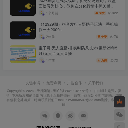
2026期货短线实战课，拒绝空泛理论，以盘
面信号为核心，教你在分化行情中抓关键品
种、避诱多陷阱
322
1个月前
免费
（12929期）抖音发行人野路子玩法，手机操
作一天2000+
76
2年前
免费
宝子哥·无人直播-非实时防风技术(更新25年5
月)无人半无人直播
73
1年前
免费
友链申请
免责声明
广告合作
关于我们
Copyright © 2024 ·
天行随笔
·
粤ICP备2021142772号-1
· 由
zibll主题
强力驱
动 · 本站所发布的全部内容源于互联网搬运，请在下载后24小时内删除。如果
有侵权之处请第一时间联系我们E-mail：250060537@qq.com删除。敬请谅
解!