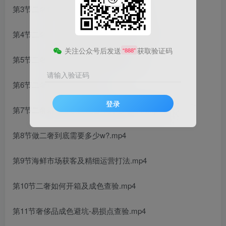
第3节二奢精细估价-箱包成色判定.mp4
第4节二奢行业常用工具及正确用法.mp4
关注公众号后发送
获取验证码
“888”
第5节二奢贸易中重要的C端思维.mp4
请输入验证码
第6节二奢获客的几种方式.mp4
登录
第7节二奢新手应该设定怎样的毛利率？.mp4
第8节做二奢到底需要多少w?.mp4
第9节海鲜市场获客及精细运营打法.mp4
第10节二奢如何开箱及成色查验.mp4
第11节奢侈品成色避坑-易损点查验.mp4