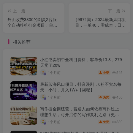
上一篇
下一篇
外面收费3800的剑灵2台服
（9971期）2024最新风口项
全自动挂机打金项目，单窗
目，一单40，零成本，日入
口日收益30+-
2000+，无脑操作
相关推荐
小红书卖初中全科目资料，客单价13.8，279
天卖了20w
545
1个月前
免费
最新蓝海风口项目，抖音漫剧，0粉不实名每
天一小时，月入1W+【揭秘】
456
1个月前
免费
写作掘金训练营，普通人如何依靠写作过上
理想生活，可开启你的写作复利之路（更新6
月）
389
1个月前
免费