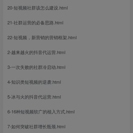
20-短视频社群该怎么建设.html
21-社群运营的必备思路.html
22-短视频，新营销的营销框架.html
2-越来越火的抖音代运营.html
3-一次失败的社群冷启动.html
4-知识类短视频的逆袭.html
5-冰与火的抖音代运营.html
6-16种短视频软广的植入方式.html
7-如何突破社群增长瓶颈.html