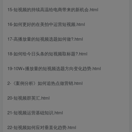
15-短视频的持续高温给电商带来的新机会.html
16-如何更好的在美拍中运营短视频.html
17-高播放量的短视频选题如何做?.html
18-如何给今日头条的短视频取标题?.html
19-10W+播放量的短视频选题方向变化趋势.html
2-《案例分析》如何追热点做营销.html
20-短视频群英汇.html
21-短视频运营基础知识.html
22-短视频如何应对垂直化趋势.html