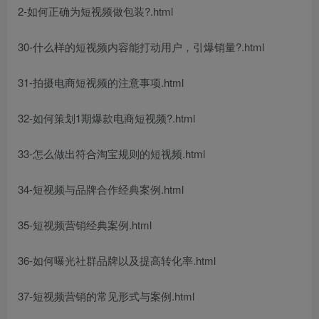
2-如何正确为短视频做包装?.html
30-什么样的短视频内容能打动用户，引爆销量?.html
31-拍摄电商短视频的注意事项.html
32-如何策划1期爆款电商短视频?.html
33-怎么做出符合淘宝规则的短视频.html
34-短视频与品牌合作经典案例.html
35-短视频营销经典案例.html
36-如何曝光社群品牌以及提高转化率.html
37-短视频营销的常见形式与案例.html