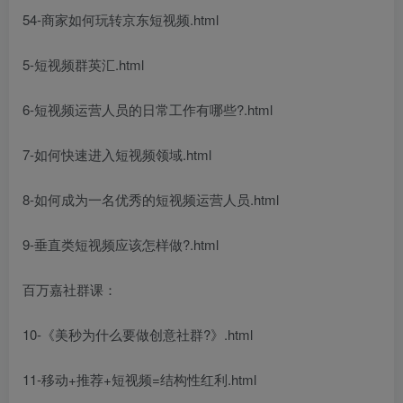
54-商家如何玩转京东短视频.html
5-短视频群英汇.html
6-短视频运营人员的日常工作有哪些?.html
7-如何快速进入短视频领域.html
8-如何成为一名优秀的短视频运营人员.html
9-垂直类短视频应该怎样做?.html
百万嘉社群课：
10-《美秒为什么要做创意社群?》.html
11-移动+推荐+短视频=结构性红利.html