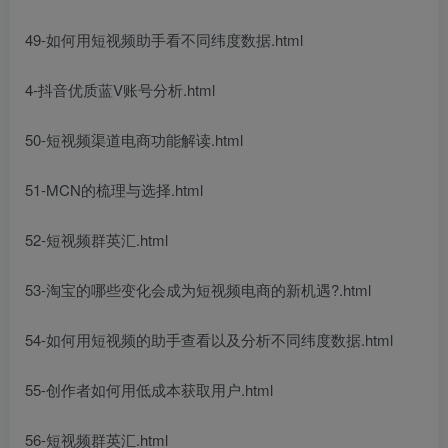
49-如何用短视频助手看不同纬度数据.html
4-抖音优质蓝V账号分析.html
50-短视频渠道电商功能解读.html
51-MCN的梳理与选择.html
52-短视频群英汇.html
53-淘宝的哪些变化会成为短视频电商的新机遇?.html
54-如何用短视频的助手查看以及分析不同纬度数据.html
55-创作者如何用低成本获取用户.html
56-短视频群英汇.html