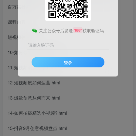
课程内容：
关注公众号后发送
获取验证码
“888”
短视频创意课
请输入验证码
10-如何做出爆款内容.html
登录
11-短视频创意分享.html
12-短视频该如何运营.html
13-爆款创意从何而来.html
14-如何拍摄精选小视频?.html
15-抖音9月创意视频盘点.html