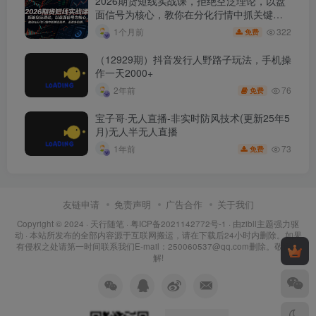
2026期货短线实战课，拒绝空泛理论，以盘
面信号为核心，教你在分化行情中抓关键品
种、避诱多陷阱
322
1个月前
免费
（12929期）抖音发行人野路子玩法，手机操
作一天2000+
76
2年前
免费
宝子哥·无人直播-非实时防风技术(更新25年5
月)无人半无人直播
73
1年前
免费
友链申请
免责声明
广告合作
关于我们
Copyright © 2024 ·
天行随笔
·
粤ICP备2021142772号-1
· 由
zibll主题
强力驱
动 · 本站所发布的全部内容源于互联网搬运，请在下载后24小时内删除。如果
有侵权之处请第一时间联系我们E-mail：250060537@qq.com删除。敬请谅
解!