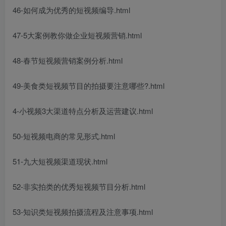
46-如何成为优秀的短视频编导.html
47-5大案例教你做企业短视频营销.html
48-春节短视频营销案例分析.html
49-美食类短视频节目的拍摄要注意哪些?.html
4-小视频3大渠道特点分析及运营建议.html
50-短视频电商的常见形式.html
51-九大短视频渠道现状.html
52-非实拍类的优秀短视频节目分析.html
53-知识类短视频拍摄流程及注意事项.html