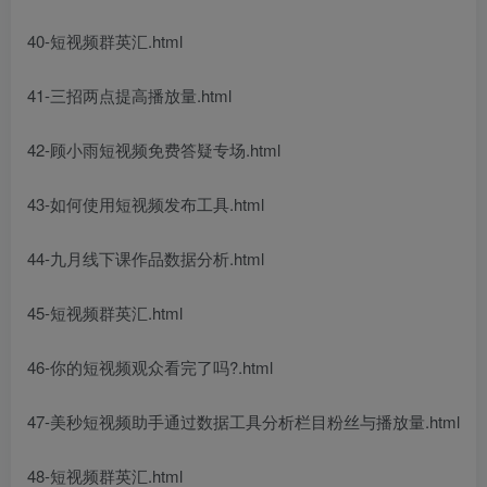
40-短视频群英汇.html
41-三招两点提高播放量.html
42-顾小雨短视频免费答疑专场.html
43-如何使用短视频发布工具.html
44-九月线下课作品数据分析.html
45-短视频群英汇.html
46-你的短视频观众看完了吗?.html
47-美秒短视频助手通过数据工具分析栏目粉丝与播放量.html
48-短视频群英汇.html