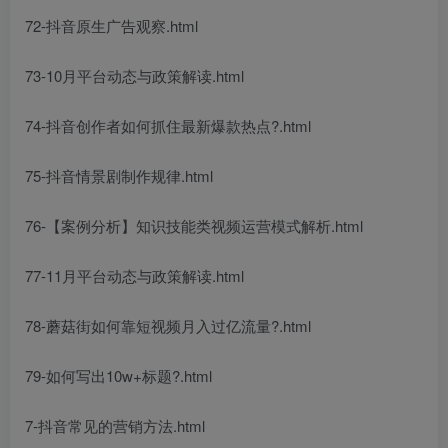
72-抖音原生广告观察.html
73-10月平台动态与政策解读.html
74-抖音创作者如何抓住最新爆款热点?.html
75-抖音情景剧制作规律.html
76-【案例分析】知识技能类视频运营模式解析.html
77-11月平台动态与政策解读.html
78-蘑菇街如何靠短视频月入过亿流量?.html
79-如何写出10w+标题?.html
7-抖音常见的营销方法.html