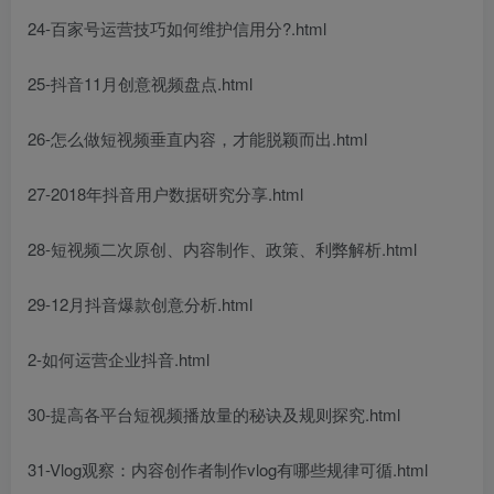
24-百家号运营技巧如何维护信用分?.html
25-抖音11月创意视频盘点.html
26-怎么做短视频垂直内容，才能脱颖而出.html
27-2018年抖音用户数据研究分享.html
28-短视频二次原创、内容制作、政策、利弊解析.html
29-12月抖音爆款创意分析.html
2-如何运营企业抖音.html
30-提高各平台短视频播放量的秘诀及规则探究.html
31-Vlog观察：内容创作者制作vlog有哪些规律可循.html