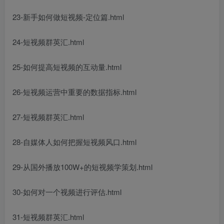
23-新手如何做短视频-定位篇.html
24-短视频群英汇.html
25-如何提高短视频的互动量.html
26-短视频运营中重要的数据指标.html
27-短视频群英汇.html
28-自媒体人如何把握短视频风口.html
29-从国外播放100W+的短视频学策划.html
30-如何对一个视频进行评估.html
31-短视频群英汇.html