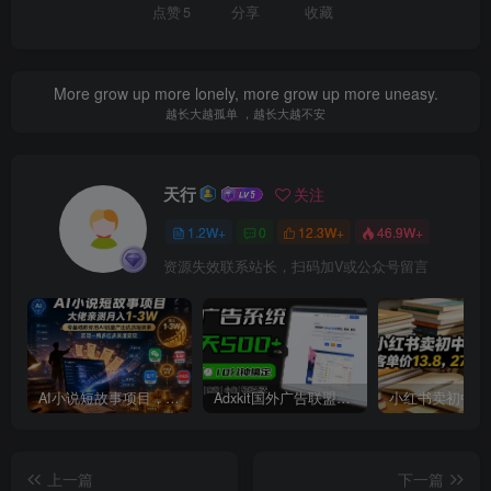
点赞
5
分享
收藏
More grow up more lonely, more grow up more uneasy.
越长大越孤单 ，越长大越不安
天行
关注
1.2W+
0
12.3W+
46.9W+
资源失效联系站长，扫码加V或公众号留言
AI小说短故事项目，大佬亲测月入1-3W，零基础教你用AI批量产出优质短故事，实现一稿多吃多渠道变现
Adxkit国外广告联盟系统，一天上500+广告，让你的投放更加高效简单！
上一篇
下一篇