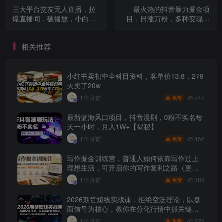
三大平台交友无人直播，拉
最火热的抖音暴力掘金项
爆直播间，破播放，小白轻
目，日涨万粉，多种变现方
松日入1000+
式，一单变现可达500+
相关推荐
小红书卖初中全科目资料，客单价13.8，279
天卖了20w
545
1个月前
免费
最新蓝海风口项目，抖音漫剧，0粉不实名每
天一小时，月入1W+【揭秘】
456
1个月前
免费
写作掘金训练营，普通人如何依靠写作过上
理想生活，可开启你的写作复利之路（更新6
月）
389
1个月前
免费
2026期货短线实战课，拒绝空泛理论，以盘
面信号为核心，教你在分化行情中抓关键品
种、避诱多陷阱
322
1个月前
免费