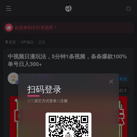
欢迎来到天行资源库！
欢迎来到天行资源库！
欢迎来到天行资源库！
首页
VIP项目
正文
中视频日漫玩法，5分钟1条视频，条条爆款100%
单号日入300+
天行
关注
私信
2年前发布
扫码登录
41
5
使用
其它方式登录
或
注册