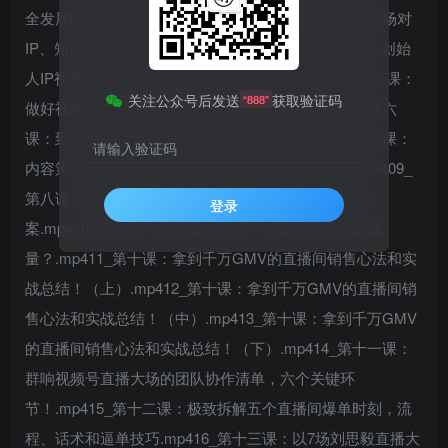
全发展阶段.mp404_第三课：为什么群响强调视频号大场对
IP、知识付费、私域有至关重要作用.mp405_第四课：创始
人IP视频号大场GMV越做越大的直播公式.mp406_第五课：
关注公众号后发送
获取验证码
“888”
做好视频号直播的核心精髓：私域四重引擎.mp407_第六
课：到底什么是视频号直播的内容策划？.mp408_第七课：
请输入验证码
内容策划清单自查，我们如何做一场百万直播策划.mp409_
第八课：直播前如何做宣发——攒预约、tips和执行方
登录
案.mp410_第九课：如何做大做强一场视频号直播的流
量？.mp411_第十课：拿到千万GMV的直播间销售心法和实
战总结！（上）.mp412_第十课：拿到千万GMV的直播间销
售心法和实战总结！（中）.mp413_第十课：拿到千万GMV
的直播间销售心法和实战总结！（下）.mp414_第十一课：
群响视频号直播大场的团队协作清单，六个关键环
节！.mp415_第十二课：极致拆解五个直播间爆单时刻，流
程、话术和逼单技巧.mp416_第十三课：以7场刘思毅直播大