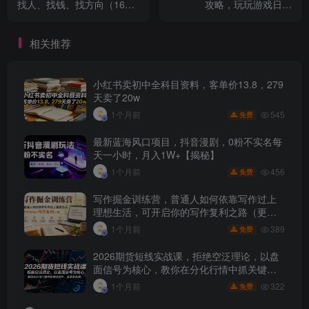
找人、找钱、找方向（16节
攻略，玩玩游戏日入
课）
100+（0基础到收益详细讲
解）￼
相关推荐
小红书卖初中全科目资料，客单价13.8，279
天卖了20w
545
1个月前
免费
最新蓝海风口项目，抖音漫剧，0粉不实名每
天一小时，月入1W+【揭秘】
456
1个月前
免费
写作掘金训练营，普通人如何依靠写作过上
理想生活，可开启你的写作复利之路（更新6
月）
389
1个月前
免费
2026期货短线实战课，拒绝空泛理论，以盘
面信号为核心，教你在分化行情中抓关键品
种、避诱多陷阱
322
1个月前
免费