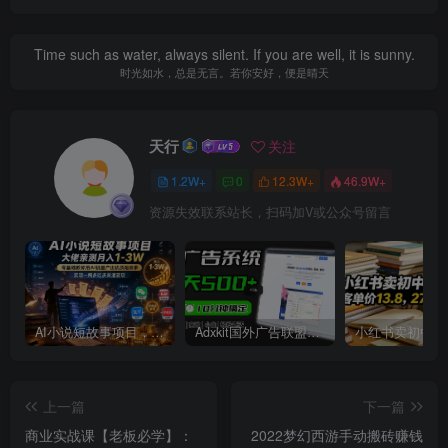
Time such as water, always silent. If you are well, it is sunny.
时光如水，总是无言。若你安好，便是晴天
天行
关注
1.2W+
0
12.3W+
46.9W+
资源失效联系站长，扫码加V或公众号留言
AI小说短故事项目，大佬亲测月入1-3W，零基础教你用AI批量产出优质短故事，实现一稿多吃多渠道变现
Adxkit国外广告联盟系统，一天上500+广告，让你的投放更加高效简单！
上一篇
下一篇
商业实战课【老板必学】：
2022梦幻西游手动搬砖赚钱