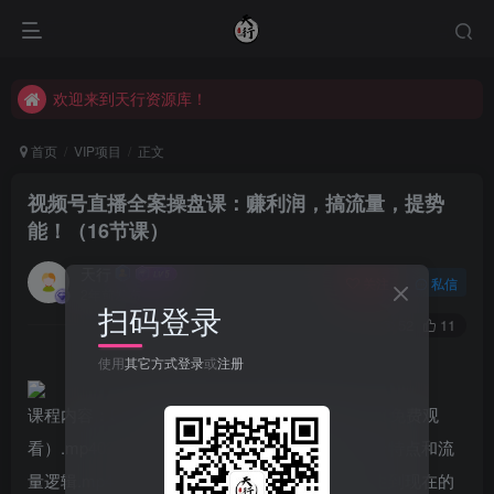
欢迎来到天行资源库！
欢迎来到天行资源库！
欢迎来到天行资源库！
首页
VIP项目
正文
视频号直播全案操盘课：赚利润，搞流量，提势
能！（16节课）
天行
关注
私信
2年前发布
扫码登录
52
11
使用
其它方式登录
或
注册
课程内容：01_群响视频号直播全案操盘课·导读（免费观
看）.mp402_第一课：视频号和视频号直播的媒介特点和流
量逻辑.mp403_第二课：群响在视频号直播从诞生到现在的