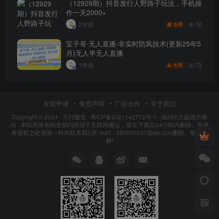
（12929期）抖音发行人野路子玩法，手机操
作一天2000+
76
2年前
免费
宝子哥·无人直播-非实时防风技术(更新25年5
月)无人半无人直播
73
1年前
免费
友链申请
免责声明
广告合作
关于我们
Copyright © 2024 ·
天行随笔
·
粤ICP备2021142772号-1
· 由
zibll主题
强力驱
动 · 本站所发布的全部内容源于互联网搬运，请在下载后24小时内删除。如果
有侵权之处请第一时间联系我们E-mail：250060537@qq.com删除。敬请谅
解!