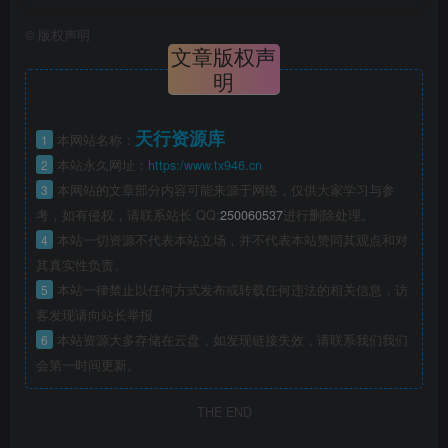
©
版权声明
文章版权声
明
天行资源库
1
本网站名称：
2
本站永久网址：
https:/www.tx946.cn
3
本网站的文章部分内容可能来源于网络，仅供大家学习与参
考，如有侵权，请联系站长 QQ:
250060537
进行删除处理。
4
本站一切资源不代表本站立场，并不代表本站赞同其观点和对
其真实性负责。
5
本站一律禁止以任何方式发布或转载任何违法的相关信息，访
客发现请向站长举报
6
本站资源大多存储在云盘，如发现链接失效，请联系我们我们
会第一时间更新。
THE END