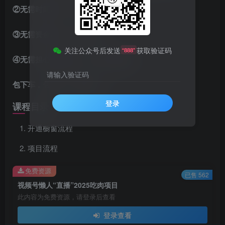
②无需
时间
成本
：
我们
来
直播
③
无需
资金
成本
：
我们
有
品
关注公众号后发送
获取验证码
“888”
④
无需
担心
市场
竞争
：
你们
只吃
提成
请输入验证码
包下车，包吃肉，包舒服！！！
登录
课程目录
开通橱窗流程
项目流程
免费资源
已售 562
视频号懒人“直播”2025吃肉项目
此内容为免费资源，请登录后查看
登录查看