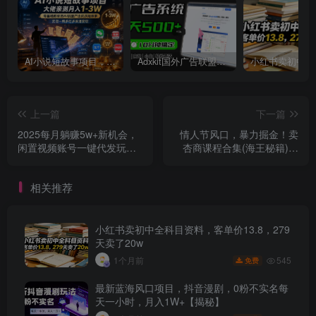
AI小说短故事项目，大佬亲测月入1-3W，零基础教你用AI批量产出优质短故事，实现一稿多吃多渠道变现
Adxkit国外广告联盟系统，一天上500+广告，让你的投放更加高效简单！
上一篇
下一篇
2025每月躺赚5w+新机会，
情人节风口，暴力掘金！卖
闲置视频账号一键代发玩
杏商课程合集(海王秘籍)，
法，0粉不实名不剪辑，领了
日赚1W+
视频直接发，0基础小白也能
相关推荐
日入300+
小红书卖初中全科目资料，客单价13.8，279
天卖了20w
545
1个月前
免费
最新蓝海风口项目，抖音漫剧，0粉不实名每
天一小时，月入1W+【揭秘】