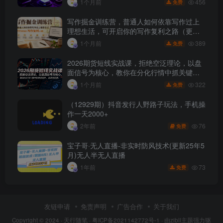
456
1个月前
免费
写作掘金训练营，普通人如何依靠写作过上
理想生活，可开启你的写作复利之路（更新6
月）
389
1个月前
免费
2026期货短线实战课，拒绝空泛理论，以盘
面信号为核心，教你在分化行情中抓关键品
种、避诱多陷阱
322
1个月前
免费
（12929期）抖音发行人野路子玩法，手机操
作一天2000+
76
2年前
免费
宝子哥·无人直播-非实时防风技术(更新25年5
月)无人半无人直播
73
1年前
免费
友链申请
免责声明
广告合作
关于我们
Copyright © 2024 ·
天行随笔
·
粤ICP备2021142772号-1
· 由
zibll主题
强力驱