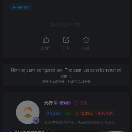
VIP项目
喜欢就支持一下吧
点赞
5
分享
收藏
Nothing can't be figured out. The past just can't be reached
again.
没有什么过不去，只是再也回不去
天行
关注
1.2W+
0
12.3W+
46.9W+
资源失效联系站长，扫码加V或公众号留言