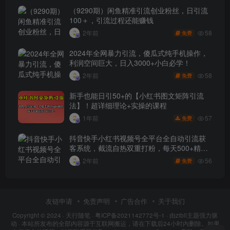
（9290期）闲鱼精准引流创业粉丝，日引流
100＋，引流过程还能赚钱
58
2年前
免费
2024年全网暴力引流，傻瓜式纯手机操作，
利润空间巨大，日入3000+小白必学！
58
2年前
免费
新手也能日引50+的【小红书图文矩阵引流
法】！超详细理论+实操的课程
57
1年前
免费
抖音快手小红书视频号全平台全自动引流获
客系统，截流自热双重打粉，每天500+精准
粉
56
2年前
免费
友链申请
免责声明
广告合作
关于我们
Copyright © 2024 ·
天行随笔
·
粤ICP备2021142772号-1
· 由
zibll主题
强力驱
动 · 本站所发布的全部内容源于互联网搬运，请在下载后24小时内删除。如果