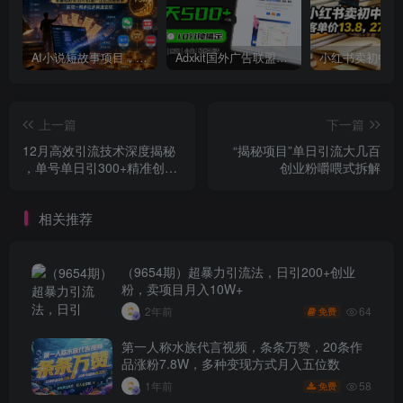
AI小说短故事项目，大佬亲测月入1-3W，零基础教你用AI批量产出优质短故事，实现一稿多吃多渠道变现
Adxkit国外广告联盟系统，一天上500+广告，让你的投放更加高效简单！
上一篇
下一篇
12月高效引流技术深度揭秘
“揭秘项目”单日引流大几百
，单号单日引300+精准创业
创业粉嚼喂式拆解
粉，一分钟一条原创素材，
引爆你的私域流量
相关推荐
（9654期）超暴力引流法，日引200+创业
粉，卖项目月入10W+
64
2年前
免费
第一人称水族代言视频，条条万赞，20条作
品涨粉7.8W，多种变现方式月入五位数
58
1年前
免费