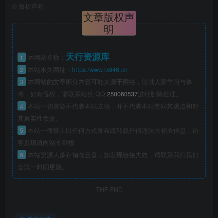
©
版权声明
文章版权声
明
天行资源库
1
本网站名称：
2
本站永久网址：
https:/www.tx946.cn
3
本网站的文章部分内容可能来源于网络，仅供大家学习与参
考，如有侵权，请联系站长 QQ:
250060537
进行删除处理。
4
本站一切资源不代表本站立场，并不代表本站赞同其观点和对
其真实性负责。
5
本站一律禁止以任何方式发布或转载任何违法的相关信息，访
客发现请向站长举报
6
本站资源大多存储在云盘，如发现链接失效，请联系我们我们
会第一时间更新。
THE END