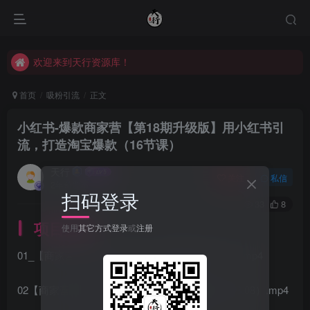
欢迎来到天行资源库！
欢迎来到天行资源库！
欢迎来到天行资源库！
首页
吸粉引流
正文
小红书-爆款商家营【第18期升级版】用小红书引
流，打造淘宝爆款（16节课）
天行
关注
私信
2年前发布
扫码登录
33
8
项目介绍
使用
其它方式登录
或
注册
01_【商家营18期】开班仪式（直播2023.08.07）.mp4
02【商家营18期】商家矩阵号打法（直播2023.08.08）.mp4