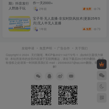
作一天2000+
76
2年前
免费
宝子哥·无人直播-非实时防风技术(更新25年5
月)无人半无人直播
73
1年前
免费
友链申请
免责声明
广告合作
关于我们
Copyright © 2024 ·
天行随笔
·
粤ICP备2021142772号-1
· 由
zibll主题
强力驱
动 · 本站所发布的全部内容源于互联网搬运，请在下载后24小时内删除。如果
有侵权之处请第一时间联系我们E-mail：250060537@qq.com删除。敬请谅
解!