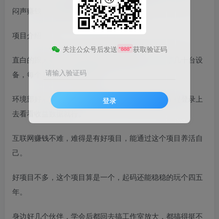
项目介绍：
关注公众号后发送
获取验证码
“888”
直白的跟大家说，我目前已经通过这套方法，跑了几十台设
请输入验证码
备，每个月有十几万的利润。
环境部好后，基本上属于纯挂机，每天有空了就远程登录上
登录
去看看收益数据就行。
互联网赚钱不难，难得是有好项目，能通过这个项目养活自
己。
好项目不多，这个项目算是一个，起码还能稳稳的玩个四五
年。
身边好几个伙伴，学会后都回去搞工作室放大，都搞得挺不