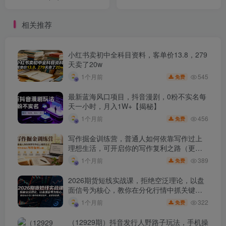
四千，非常暴利
期稳定
相关推荐
小红书卖初中全科目资料，客单价13.8，279
天卖了20w
545
1个月前
免费
最新蓝海风口项目，抖音漫剧，0粉不实名每
天一小时，月入1W+【揭秘】
456
1个月前
免费
写作掘金训练营，普通人如何依靠写作过上
理想生活，可开启你的写作复利之路（更新6
月）
389
1个月前
免费
2026期货短线实战课，拒绝空泛理论，以盘
面信号为核心，教你在分化行情中抓关键品
种、避诱多陷阱
322
1个月前
免费
（12929期）抖音发行人野路子玩法，手机操