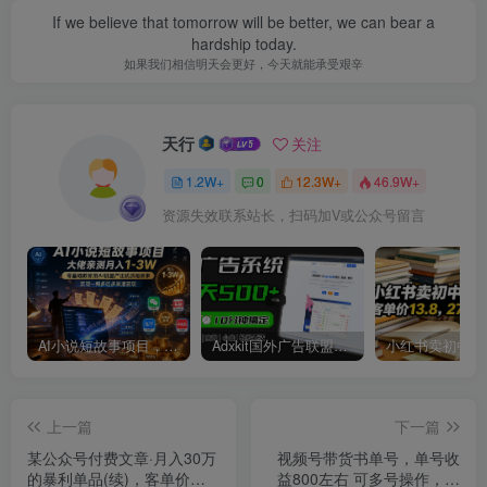
If we believe that tomorrow will be better, we can bear a
hardship today.
如果我们相信明天会更好，今天就能承受艰辛
天行
关注
1.2W+
0
12.3W+
46.9W+
资源失效联系站长，扫码加V或公众号留言
AI小说短故事项目，大佬亲测月入1-3W，零基础教你用AI批量产出优质短故事，实现一稿多吃多渠道变现
Adxkit国外广告联盟系统，一天上500+广告，让你的投放更加高效简单！
上一篇
下一篇
某公众号付费文章·月入30万
视频号带货书单号，单号收
的暴利单品(续)，客单价三
益800左右 可多号操作，长