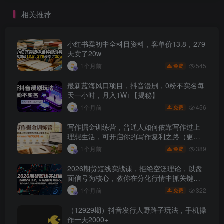
相关推荐
小红书卖初中全科目资料，客单价13.8，279
天卖了20w
545
1个月前
免费
最新蓝海风口项目，抖音漫剧，0粉不实名每
天一小时，月入1W+【揭秘】
456
1个月前
免费
写作掘金训练营，普通人如何依靠写作过上
理想生活，可开启你的写作复利之路（更新6
月）
389
1个月前
免费
2026期货短线实战课，拒绝空泛理论，以盘
面信号为核心，教你在分化行情中抓关键品
种、避诱多陷阱
322
1个月前
免费
（12929期）抖音发行人野路子玩法，手机操
作一天2000+