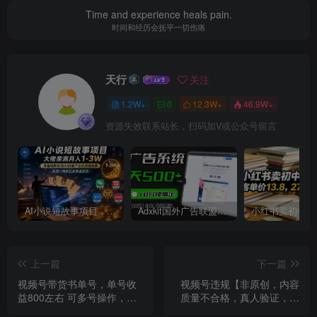
Time and experience heals pain.
时间和经历会抚平一切伤痛
天行
关注
1.2W+
0
12.3W+
46.9W+
资源失效联系站长，扫码加V或公众号留言
AI小说短故事项目，大佬亲测月入1-3W，零基础教你用AI批量产出优质短故事，实现一稿多吃多渠道变现
Adxkit国外广告联盟系统，一天上500+广告，让你的投放更加高效简单！
上一篇
下一篇
视频号带货书单号，单号收
视频号违规【非原创，内容
益800左右 可多号操作，长
质量不合格，真人验证，开
期稳定
不了商品分享