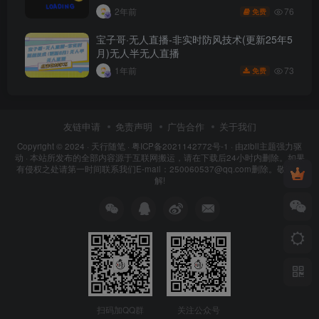
76
2年前
免费
宝子哥·无人直播-非实时防风技术(更新25年5
月)无人半无人直播
73
1年前
免费
友链申请
免责声明
广告合作
关于我们
Copyright © 2024 ·
天行随笔
·
粤ICP备2021142772号-1
· 由
zibll主题
强力驱
动 · 本站所发布的全部内容源于互联网搬运，请在下载后24小时内删除。如果
有侵权之处请第一时间联系我们E-mail：250060537@qq.com删除。敬请谅
解!
扫码加QQ群
关注公众号