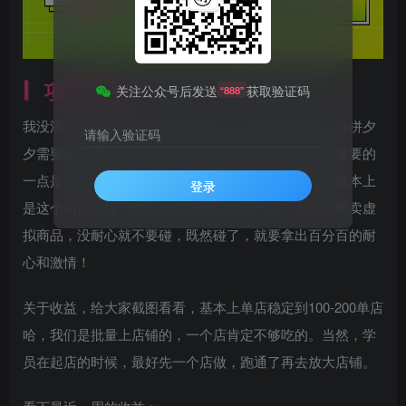
项目介绍
关注公众号后发送
获取验证码
“888”
我没法保证你刚做就几百块钱收入，那是不可能的，做拼夕
请输入验证码
夕需要起店周期的，而且要去不断的选品上品。最最重要的
一点是，要耐住性子，不能做着做着就烦得要死，那基本上
登录
是这个项目无缘，做淘宝和做拼夕夕都一样，都是电商卖虚
拟商品，没耐心就不要碰，既然碰了，就要拿出百分百的耐
心和激情！
关于收益，给大家截图看看，基本上单店稳定到100-200单店
哈，我们是批量上店铺的，一个店肯定不够吃的。当然，学
员在起店的时候，最好先一个店做，跑通了再去放大店铺。