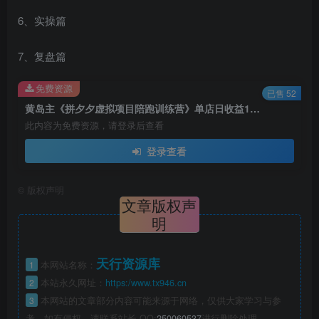
6、实操篇
7、复盘篇
免费资源
已售 52
黄岛主《拼夕夕虚拟项目陪跑训练营》单店日收益100-200 独家选品思路与运营
此内容为免费资源，请登录后查看
登录查看
©
版权声明
文章版权声
明
天行资源库
1
本网站名称：
2
本站永久网址：
https:/www.tx946.cn
3
本网站的文章部分内容可能来源于网络，仅供大家学习与参
考，如有侵权，请联系站长 QQ:
250060537
进行删除处理。