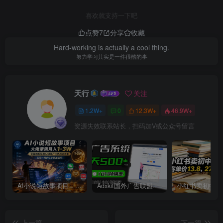
喜欢就支持一下吧
点赞
7
分享
收藏
Hard-working is actually a cool thing.
努力学习其实是一件很酷的事
天行
关注
1.2W+
0
12.3W+
46.9W+
资源失效联系站长，扫码加V或公众号留言
AI小说短故事项目，大佬亲测月入1-3W，零基础教你用AI批量产出优质短故事，实现一稿多吃多渠道变现
Adxkit国外广告联盟系统，一天上500+广告，让你的投放更加高效简单！
上一篇
下一篇