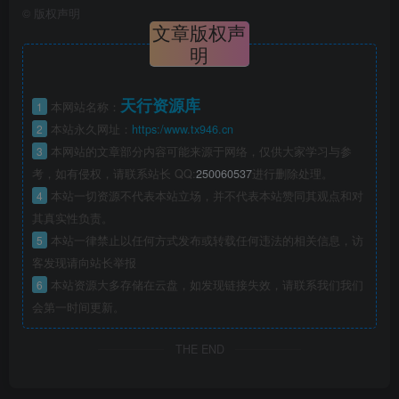
©
版权声明
文章版权声
明
天行资源库
1
本网站名称：
2
本站永久网址：
https:/www.tx946.cn
3
本网站的文章部分内容可能来源于网络，仅供大家学习与参
考，如有侵权，请联系站长 QQ:
250060537
进行删除处理。
4
本站一切资源不代表本站立场，并不代表本站赞同其观点和对
其真实性负责。
5
本站一律禁止以任何方式发布或转载任何违法的相关信息，访
客发现请向站长举报
6
本站资源大多存储在云盘，如发现链接失效，请联系我们我们
会第一时间更新。
THE END