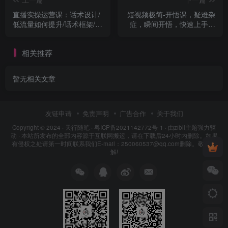
直播实操运营课：话术设计/
短视频极简-开悟课，疑难杂
低流量如何提升/话术框架/全
症，瞬间开悟，快速上手必
场燃爆/非常干货
学（28节课）
相关推荐
暂无相关文章
友链申请
免责声明
广告合作
关于我们
Copyright © 2024 ·
天行随笔
·
粤ICP备2021142772号-1
· 由
zibll主题
强力驱
动 · 本站所发布的全部内容源于互联网搬运，请在下载后24小时内删除。如果
有侵权之处请第一时间联系我们E-mail：250060537@qq.com删除。敬请谅
解!