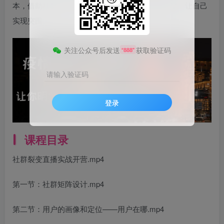
本，借助社群线上引流，如何结合社群直播和裂变，让自己
实现突围。
关注公众号后发送
获取验证码
“888”
请输入验证码
登录
课程目录
社群裂变直播实战开营.mp4
第一节：社群矩阵设计.mp4
第二节：用户的画像和定位——用户在哪.mp4