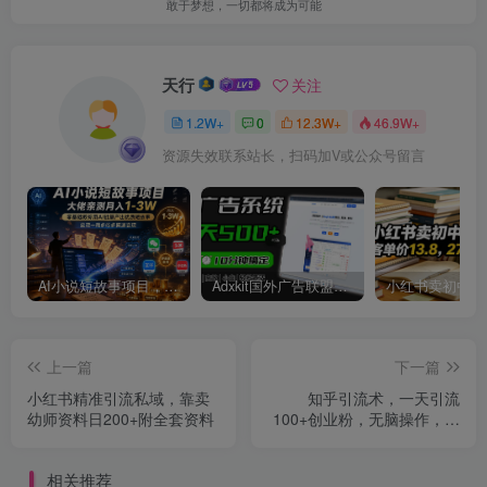
敢于梦想，一切都将成为可能
天行
关注
1.2W+
0
12.3W+
46.9W+
资源失效联系站长，扫码加V或公众号留言
AI小说短故事项目，大佬亲测月入1-3W，零基础教你用AI批量产出优质短故事，实现一稿多吃多渠道变现
Adxkit国外广告联盟系统，一天上500+广告，让你的投放更加高效简单！
上一篇
下一篇
小红书精准引流私域，靠卖
知乎引流术，一天引流
幼师资料日200+附全套资料
100+创业粉，无脑操作，当
天做当天见效果
相关推荐