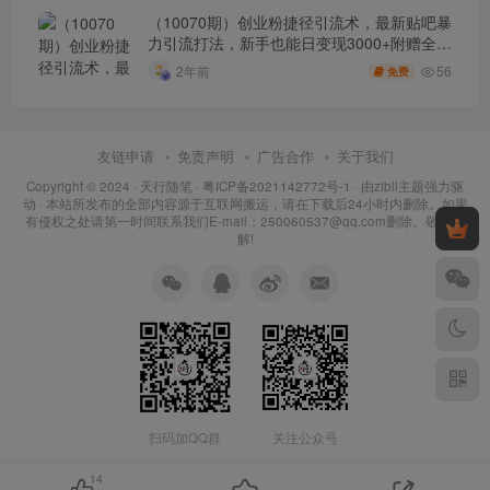
（10070期）创业粉捷径引流术，最新贴吧暴
力引流打法，新手也能日变现3000+附赠全…
56
2年前
免费
友链申请
免责声明
广告合作
关于我们
Copyright © 2024 ·
天行随笔
·
粤ICP备2021142772号-1
· 由
zibll主题
强力驱
动 · 本站所发布的全部内容源于互联网搬运，请在下载后24小时内删除。如果
有侵权之处请第一时间联系我们E-mail：250060537@qq.com删除。敬请谅
解!
扫码加QQ群
关注公众号
14