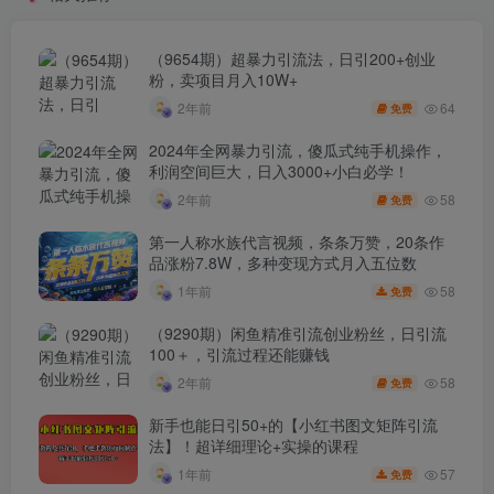
（9654期）超暴力引流法，日引200+创业
粉，卖项目月入10W+
64
2年前
免费
2024年全网暴力引流，傻瓜式纯手机操作，
利润空间巨大，日入3000+小白必学！
58
2年前
免费
第一人称水族代言视频，条条万赞，20条作
品涨粉7.8W，多种变现方式月入五位数
58
1年前
免费
（9290期）闲鱼精准引流创业粉丝，日引流
100＋，引流过程还能赚钱
58
2年前
免费
新手也能日引50+的【小红书图文矩阵引流
法】！超详细理论+实操的课程
57
1年前
免费