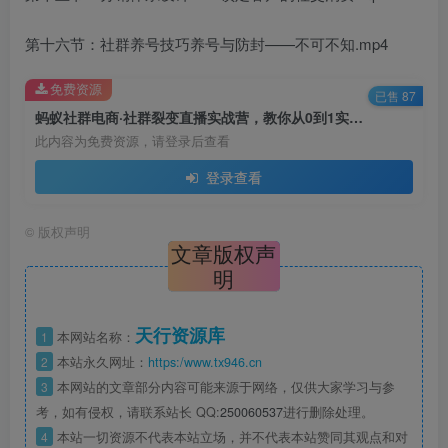
第十六节：社群养号技巧养号与防封——不可不知.mp4
免费资源
已售 87
蚂蚁社群电商·社群裂变直播实战营，教你从0到1实现引流、裂变、直播、变现￼
此内容为免费资源，请登录后查看
登录查看
©
版权声明
文章版权声
明
天行资源库
1
本网站名称：
2
本站永久网址：
https:/www.tx946.cn
3
本网站的文章部分内容可能来源于网络，仅供大家学习与参
考，如有侵权，请联系站长 QQ:
250060537
进行删除处理。
4
本站一切资源不代表本站立场，并不代表本站赞同其观点和对