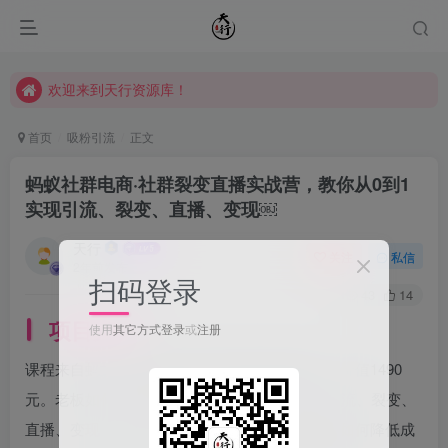
欢迎来到天行资源库！
欢迎来到天行资源库！
欢迎来到天行资源库！
首页
吸粉引流
正文
蚂蚁社群电商·社群裂变直播实战营，教你从0到1
实现引流、裂变、直播、变现￼
天行
关注
私信
2年前发布
扫码登录
43
14
项目介绍
使用
其它方式登录
或
注册
课程来自蚂蚁社群电商的社群裂变直播实战营，价值1490
元。老板如何正确转型升级，教你从0到1实现引流、裂变、
直播、变现，线上线下相结合，建立私域流量池如何降低成