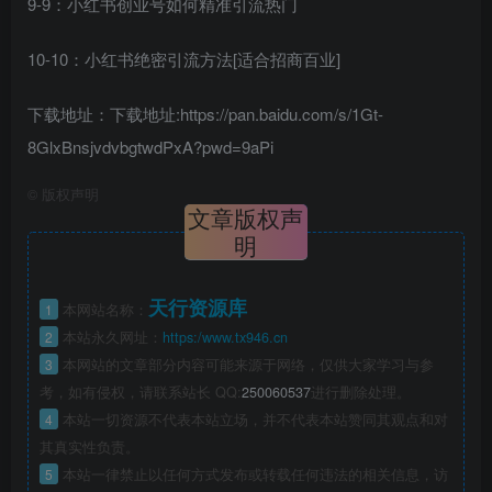
9-9：小红书创业号如何精准引流热门
10-10：小红书绝密引流方法[适合招商百业]
下载地址：下载地址:https://pan.baidu.com/s/1Gt-
8GlxBnsjvdvbgtwdPxA?pwd=9aPi
©
版权声明
文章版权声
明
天行资源库
1
本网站名称：
2
本站永久网址：
https:/www.tx946.cn
3
本网站的文章部分内容可能来源于网络，仅供大家学习与参
考，如有侵权，请联系站长 QQ:
250060537
进行删除处理。
4
本站一切资源不代表本站立场，并不代表本站赞同其观点和对
其真实性负责。
5
本站一律禁止以任何方式发布或转载任何违法的相关信息，访