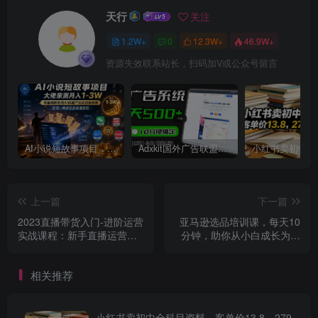
天行
关注
1.2W+
0
12.3W+
46.9W+
资源失效联系站长，扫码加V或公众号留言
AI小说短故事项目，大佬亲测月入1-3W，零基础教你用AI批量产出优质短故事，实现一稿多吃多渠道变现
Adxkit国外广告联盟系统，一天上500+广告，让你的投放更加高效简单！
上一篇
下一篇
2023直播带货入门-进阶运营
亚马逊选品培训课，每天10
实战课程：新手直播运营培
分钟，助你从小白成长为产
训实战课！
品开发高手！
相关推荐
小红书卖初中全科目资料，客单价13.8，279