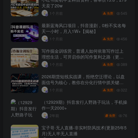
天卖了20w
545
1个月前
免费
最新蓝海风口项目，抖音漫剧，0粉不实名每
天一小时，月入1W+【揭秘】
456
1个月前
免费
写作掘金训练营，普通人如何依靠写作过上
理想生活，可开启你的写作复利之路（更新6
月）
389
1个月前
免费
2026期货短线实战课，拒绝空泛理论，以盘
面信号为核心，教你在分化行情中抓关键品
种、避诱多陷阱
322
1个月前
免费
（12929期）抖音发行人野路子玩法，手机操
作一天2000+
76
2年前
免费
宝子哥·无人直播-非实时防风技术(更新25年5
月)无人半无人直播