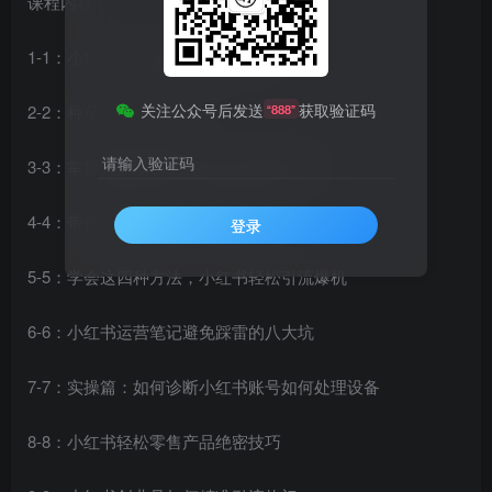
课程内容：
1-1：小红书引流流量内部规则解析
关注公众号后发送
获取验证码
2-2：种草笔记四大步骤
“888”
请输入验证码
3-3：掌握关键词挖掘法迅速开爆流量热门
4-4：带你玩转搜索，提高用户质量
登录
5-5：学会这四种方法，小红书轻松引流爆机
6-6：小红书运营笔记避免踩雷的八大坑
7-7：实操篇：如何诊断小红书账号如何处理设备
8-8：小红书轻松零售产品绝密技巧