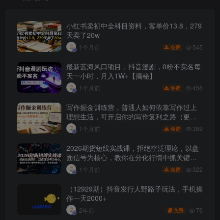
小红书卖初中全科目资料，客单价13.8，279
天卖了20w
545
1个月前
免费
最新蓝海风口项目，抖音漫剧，0粉不实名每
天一小时，月入1W+【揭秘】
456
1个月前
免费
写作掘金训练营，普通人如何依靠写作过上
理想生活，可开启你的写作复利之路（更新6
月）
389
1个月前
免费
2026期货短线实战课，拒绝空泛理论，以盘
面信号为核心，教你在分化行情中抓关键品
种、避诱多陷阱
322
1个月前
免费
（12929期）抖音发行人野路子玩法，手机操
作一天2000+
76
2年前
免费