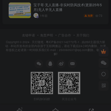
宝子哥·无人直播-非实时防风技术(更新25年5
月)无人半无人直播
73
1年前
免费
友链申请
免责声明
广告合作
关于我们
Copyright © 2024 ·
天行随笔
·
粤ICP备2021142772号-1
· 由
zibll主题
强力驱
动 · 本站所发布的全部内容源于互联网搬运，请在下载后24小时内删除。如果
有侵权之处请第一时间联系我们E-mail：250060537@qq.com删除。敬请谅
解!
扫码加QQ群
关注公众号
5