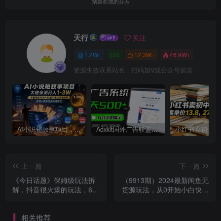
别喜欢他的芬芳
天行
关注
1.2W+
0
12.3W+
46.9W+
资源失效联系站长，扫码加V或公众号留言
AI小说短故事项目，大佬亲测月入1-3W，零基础教你用AI批量产出优质短故事，实现一稿多吃多渠道变现
Adxkit国外广告联盟系统，一天上500+广告，让你的投放更加高效简单！
上一篇
下一篇
《今日话题》保姆级玩法拆
（9913期）2024最新闲鱼无
解，抖音很火爆的玩法，6种
货源玩法，从0开始小白快手
变现方式 快速拿到结果
上手，每天2小时月收入过万
相关推荐