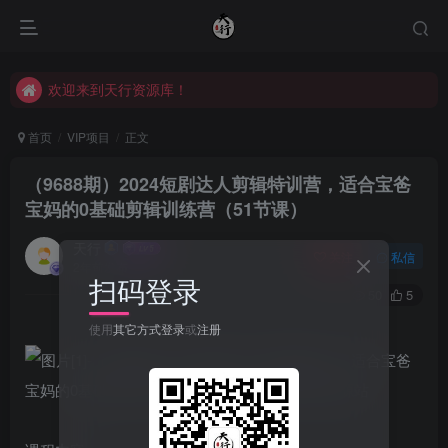
欢迎来到天行资源库！
欢迎来到天行资源库！
欢迎来到天行资源库！
首页
VIP项目
正文
（9688期）2024短剧达人剪辑特训营，适合宝爸
宝妈的0基础剪辑训练营（51节课）
天行
关注
私信
2年前发布
扫码登录
50
5
使用
其它方式登录
或
注册