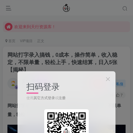
欢迎来到天行资源库！
欢迎来到天行资源库！
欢迎来到天行资源库！
首页
VIP项目
正文
网站打字录入搞钱，0成本，操作简单，收入稳
定，不限单量，轻松上手，快速结算，日入5张
【揭秘】
天行
扫码登录
关注
私信
1年前发布
39
7
使用
其它方式登录
或
注册
网站打字录入搞钱，0成本，操作简单，收入稳定，不限单
量，轻松上手，快速结算，日入5张【揭秘】