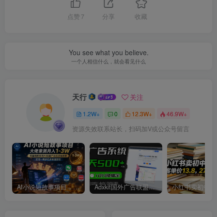
点赞
7
分享
收藏
You see what you believe.
一个人相信什么，就会看见什么
天行
关注
1.2W+
0
12.3W+
46.9W+
资源失效联系站长，扫码加V或公众号留言
AI小说短故事项目，大佬亲测月入1-3W，零基础教你用AI批量产出优质短故事，实现一稿多吃多渠道变现
Adxkit国外广告联盟系统，一天上500+广告，让你的投放更加高效简单！