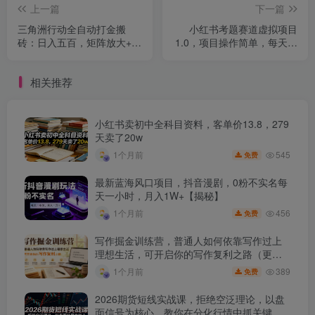
上一篇
下一篇
三角洲行动全自动打金搬
小红书考题赛道虚拟项目
砖：日入五百，矩阵放大+收
1.0，项目操作简单，每天收
益无限
益2-3张
相关推荐
小红书卖初中全科目资料，客单价13.8，279
天卖了20w
545
1个月前
免费
最新蓝海风口项目，抖音漫剧，0粉不实名每
天一小时，月入1W+【揭秘】
456
1个月前
免费
写作掘金训练营，普通人如何依靠写作过上
理想生活，可开启你的写作复利之路（更新6
月）
389
1个月前
免费
2026期货短线实战课，拒绝空泛理论，以盘
面信号为核心，教你在分化行情中抓关键品