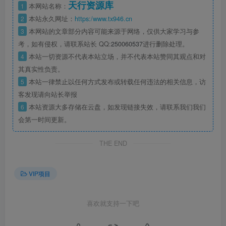
天行资源库
1
本网站名称：
2
本站永久网址：
https:/www.tx946.cn
3
本网站的文章部分内容可能来源于网络，仅供大家学习与参
考，如有侵权，请联系站长 QQ:
250060537
进行删除处理。
4
本站一切资源不代表本站立场，并不代表本站赞同其观点和对
其真实性负责。
5
本站一律禁止以任何方式发布或转载任何违法的相关信息，访
客发现请向站长举报
6
本站资源大多存储在云盘，如发现链接失效，请联系我们我们
会第一时间更新。
THE END
VIP项目
喜欢就支持一下吧