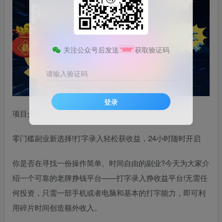
关注公众号后发送
获取验证码
“888”
请输入验证码
登录
项目介绍：
零门槛副业新选择!打字录入轻松获收益，24小时随时开启
你是否在寻找一份操作简单、时间自由的副业?今天为大家介
绍一个可靠的老牌挣钱平台——打字录入挣收益平台!无需任
何投资，只需一部手机或者电脑和基本的打字能力，即可利
用碎片时间创造额外收入。