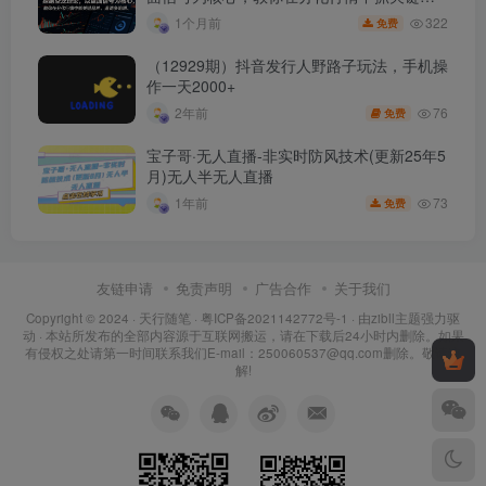
种、避诱多陷阱
322
1个月前
免费
（12929期）抖音发行人野路子玩法，手机操
作一天2000+
76
2年前
免费
宝子哥·无人直播-非实时防风技术(更新25年5
月)无人半无人直播
73
1年前
免费
友链申请
免责声明
广告合作
关于我们
Copyright © 2024 ·
天行随笔
·
粤ICP备2021142772号-1
· 由
zibll主题
强力驱
动 · 本站所发布的全部内容源于互联网搬运，请在下载后24小时内删除。如果
有侵权之处请第一时间联系我们E-mail：250060537@qq.com删除。敬请谅
解!