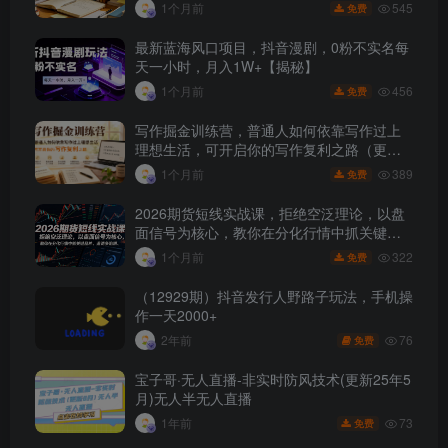
545
1个月前
免费
最新蓝海风口项目，抖音漫剧，0粉不实名每
天一小时，月入1W+【揭秘】
456
1个月前
免费
写作掘金训练营，普通人如何依靠写作过上
理想生活，可开启你的写作复利之路（更新6
月）
389
1个月前
免费
2026期货短线实战课，拒绝空泛理论，以盘
面信号为核心，教你在分化行情中抓关键品
种、避诱多陷阱
322
1个月前
免费
（12929期）抖音发行人野路子玩法，手机操
作一天2000+
76
2年前
免费
宝子哥·无人直播-非实时防风技术(更新25年5
月)无人半无人直播
73
1年前
免费