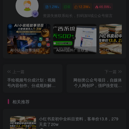
1.2W+
0
12.3W+
46.9W+
资源失效联系站长，扫码加V或公众号留言
AI小说短故事项目，大佬亲测月入1-3W，零基础教你用AI批量产出优质短故事，实现一稿多吃多渠道变现
Adxkit国外广告联盟系统，一天上500+广告，让你的投放更加高效简单！
上一篇
下一篇
手绘视频号分成计划：视频
网创类公众号项目，自媒体
号内容创作、分成规则解
个人网创IP，强IP强变现，
读、流量获取技巧等
操作一辈子
相关推荐
小红书卖初中全科目资料，客单价13.8，279
天卖了20w