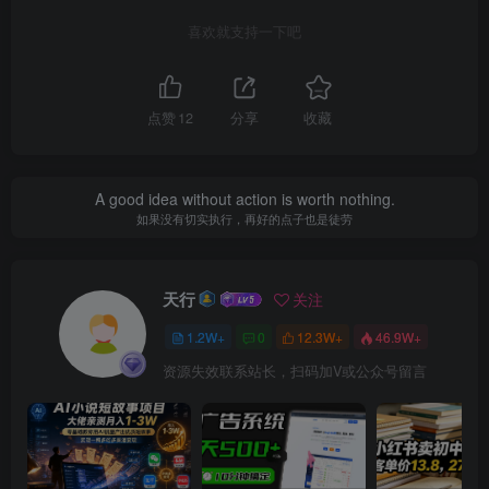
喜欢就支持一下吧
点赞
12
分享
收藏
A good idea without action is worth nothing.
如果没有切实执行，再好的点子也是徒劳
天行
关注
1.2W+
0
12.3W+
46.9W+
资源失效联系站长，扫码加V或公众号留言