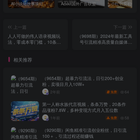
AI小说短故事项目，大佬亲测月入1-3W，零基础教你用AI批量产出优质短故事，实现一稿多吃多渠道变现
Adxkit国外广告联盟系统，一天上500+广告，让你的投放更加高效简单！
上一篇
下一篇
人人可做的伟人语录视频玩
（9698期）2024年最新工具
法，零成本零门槛，10条作
号引流精准高质量自媒体创
品轻松涨粉2万
业粉，全程干货日引流轻松
100+
相关推荐
（9654期）超暴力引流法，日引200+创业
粉，卖项目月入10W+
64
2年前
免费
第一人称水族代言视频，条条万赞，20条作
品涨粉7.8W，多种变现方式月入五位数
58
1年前
免费
（9290期）闲鱼精准引流创业粉丝，日引流
100＋，引流过程还能赚钱