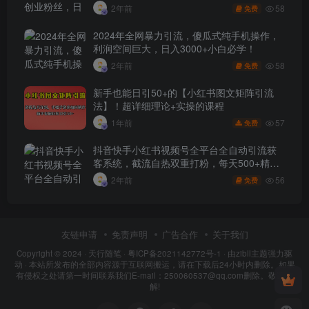
58
2年前
免费
2024年全网暴力引流，傻瓜式纯手机操作，
利润空间巨大，日入3000+小白必学！
58
2年前
免费
新手也能日引50+的【小红书图文矩阵引流
法】！超详细理论+实操的课程
57
1年前
免费
抖音快手小红书视频号全平台全自动引流获
客系统，截流自热双重打粉，每天500+精准
粉
56
2年前
免费
友链申请
免责声明
广告合作
关于我们
Copyright © 2024 ·
天行随笔
·
粤ICP备2021142772号-1
· 由
zibll主题
强力驱
动 · 本站所发布的全部内容源于互联网搬运，请在下载后24小时内删除。如果
有侵权之处请第一时间联系我们E-mail：250060537@qq.com删除。敬请谅
解!