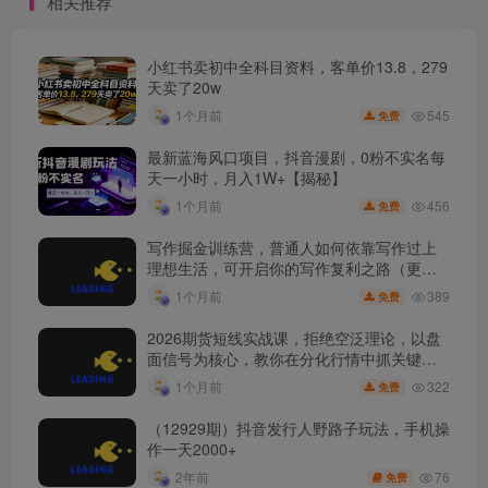
相关推荐
小红书卖初中全科目资料，客单价13.8，279
天卖了20w
545
1个月前
免费
最新蓝海风口项目，抖音漫剧，0粉不实名每
天一小时，月入1W+【揭秘】
456
1个月前
免费
写作掘金训练营，普通人如何依靠写作过上
理想生活，可开启你的写作复利之路（更新6
月）
389
1个月前
免费
2026期货短线实战课，拒绝空泛理论，以盘
面信号为核心，教你在分化行情中抓关键品
种、避诱多陷阱
322
1个月前
免费
（12929期）抖音发行人野路子玩法，手机操
作一天2000+
76
2年前
免费