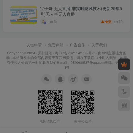
宝子哥·无人直播-非实时防风技术(更新25年5
月)无人半无人直播
73
1年前
免费
友链申请
免责声明
广告合作
关于我们
Copyright © 2024 ·
天行随笔
·
粤ICP备2021142772号-1
· 由
zibll主题
强力驱
动 · 本站所发布的全部内容源于互联网搬运，请在下载后24小时内删除。如果
有侵权之处请第一时间联系我们E-mail：250060537@qq.com删除。敬请谅
解!
扫码加QQ群
关注公众号
7