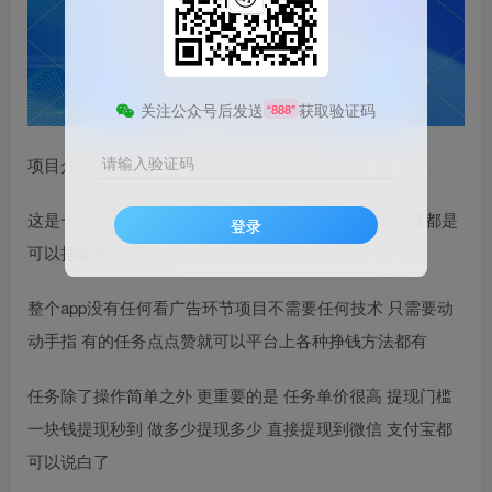
关注公众号后发送
获取验证码
“888”
请输入验证码
项目介绍：
这是一个专门为零撸人员制作的app 里面做任务 玩游戏都是
登录
可以挣取佣金的
整个app没有任何看广告环节项目不需要任何技术 只需要动
动手指 有的任务点点赞就可以平台上各种挣钱方法都有
任务除了操作简单之外 更重要的是 任务单价很高 提现门槛
一块钱提现秒到 做多少提现多少 直接提现到微信 支付宝都
可以说白了