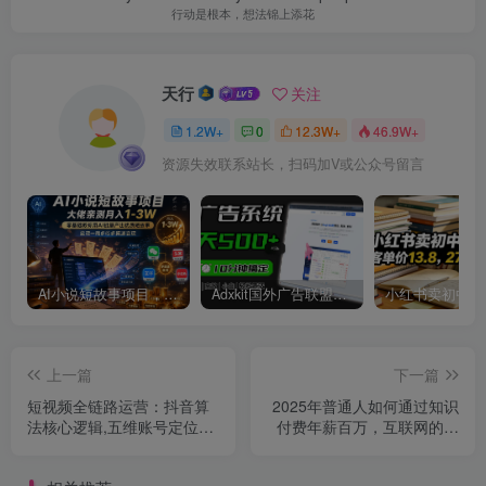
行动是根本，想法锦上添花
天行
关注
1.2W+
0
12.3W+
46.9W+
资源失效联系站长，扫码加V或公众号留言
AI小说短故事项目，大佬亲测月入1-3W，零基础教你用AI批量产出优质短故事，实现一稿多吃多渠道变现
Adxkit国外广告联盟系统，一天上500+广告，让你的投放更加高效简单！
上一篇
下一篇
短视频全链路运营：抖音算
2025年普通人如何通过知识
法核心逻辑,五维账号定位法,
付费年薪百万，互联网的尽
剪映全模块速成指南
头是卖加盟卖项目