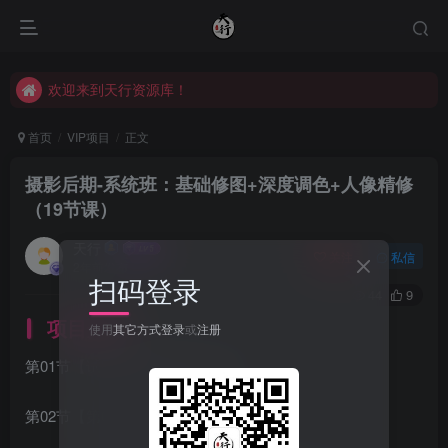
欢迎来到天行资源库！
欢迎来到天行资源库！
欢迎来到天行资源库！
首页
VIP项目
正文
摄影后期-系统班：基础修图+深度调色+人像精修
（19节课）
天行
关注
私信
2年前发布
扫码登录
44
9
项目介绍
使用
其它方式登录
或
注册
第01节【试听课】课程介绍.mp4
第02节【第01课】基础修图工具mp4