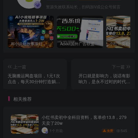
资源失效联系站长，扫码加V或公众号留言
AI小说短故事项目，大佬亲测月入1-3W，零基础教你用AI批量产出优质短故事，实现一稿多吃多渠道变现
Adxkit国外广告联盟系统，一天上500+广告，让你的投放更加高效简单！
上一篇
下一篇
无脑搬运网盘项目，1元1次
开口就是影响力，说话有影
点击，每天30分钟打造躺赚
响力，是永不过时的时代红
管道，收益无上限￼
利（25节高清无水印）
相关推荐
小红书卖初中全科目资料，客单价13.8，279
天卖了20w
545
1个月前
免费