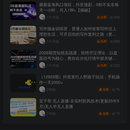
最新蓝海风口项目，抖音漫剧，0粉不实名每
天一小时，月入1W+【揭秘】
456
1个月前
免费
写作掘金训练营，普通人如何依靠写作过上
理想生活，可开启你的写作复利之路（更新6
月）
389
1个月前
免费
2026期货短线实战课，拒绝空泛理论，以盘
面信号为核心，教你在分化行情中抓关键品
种、避诱多陷阱
322
1个月前
免费
（12929期）抖音发行人野路子玩法，手机操
作一天2000+
76
2年前
免费
宝子哥·无人直播-非实时防风技术(更新25年5
月)无人半无人直播
73
1年前
免费