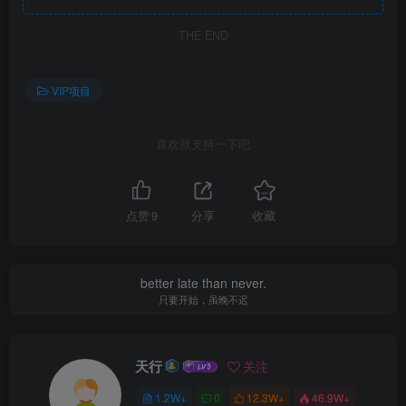
THE END
VIP项目
喜欢就支持一下吧
点赞
9
分享
收藏
better late than never.
只要开始，虽晚不迟
天行
关注
1.2W+
0
12.3W+
46.9W+