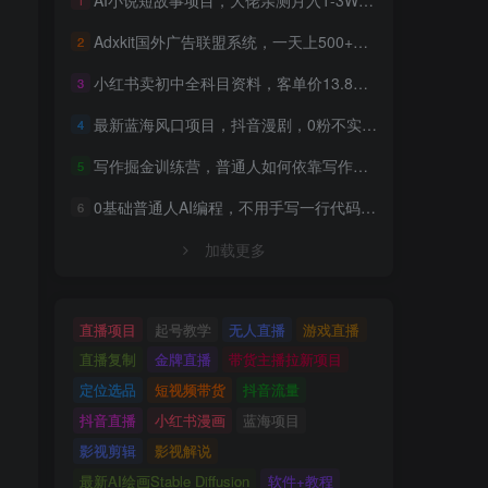
Adxkit国外广告联盟系统，一天上500+广告，让你的投放更加高效简单！
2
小红书卖初中全科目资料，客单价13.8，279天卖了20w
3
最新蓝海风口项目，抖音漫剧，0粉不实名每天一小时，月入1W+【揭秘】
4
写作掘金训练营，普通人如何依靠写作过上理想生活，可开启你的写作复利之路（更新6月）
5
0基础普通人AI编程，不用手写一行代码，AI开发到上架全流程，普通人也能做出自己的软件
6
加载更多
直播项目
起号教学
无人直播
游戏直播
直播复制
金牌直播
带货主播拉新项目
定位选品
短视频带货
抖音流量
抖音直播
小红书漫画
蓝海项目
影视剪辑
影视解说
最新AI绘画Stable Diffusion
软件+教程