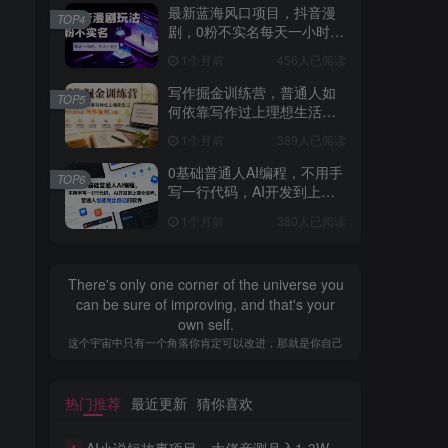
最新蓝海风口项目，抖音漫
TOP4
剧，0粉不实名每天一小时，
月入1W+【揭秘】
1个月前
456人已阅读
写作掘金训练营，普通人如
TOP5
何依靠写作过上理想生活，
可开启你的写作复利之路
1个月前
389人已阅读
（更新6月）
0基础普通人AI编程，不用手
TOP6
写一行代码，AI开发到上架
全流程，普通人也能做出自
1个月前
380人已阅读
己的软件
There's only one corner of the universe you
can be sure of improving, and that's your
own self.
这个宇宙中只有一个角落你肯定可以改进，那就是你自己
热门推荐
最近更新
猜你喜欢
AI小说短故事项目，大佬亲测月入1-3W，零基础教你用AI批量产出优质短故事，实现一稿多吃多渠道变现
1