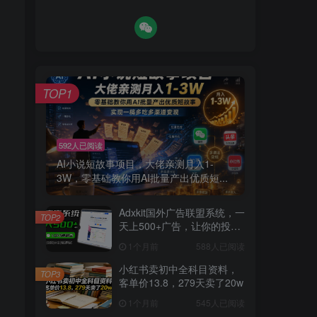
TOP1
592人已阅读
AI小说短故事项目，大佬亲测月入1-
3W，零基础教你用AI批量产出优质短...
Adxkit国外广告联盟系统，一
TOP2
天上500+广告，让你的投放
更加高效简单！
1个月前
588人已阅读
小红书卖初中全科目资料，
TOP3
客单价13.8，279天卖了20w
1个月前
545人已阅读