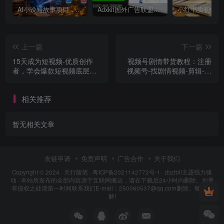
AI小说短故事项目，大佬亲测月入1-3W，零基础教你用AI批量产出优质短故事，实现一稿多吃多渠道变现
Adxkit国外广告联盟系统，一天上500+广告，让你的投放更加高效简单！
上一篇
下一篇
15天成为短视频-优质创作
视频号剧情带货教程：注册
者，学会爆款短视频底层逻
视频号-找剧情视频-剪辑-修
辑
改剧情-去重/等等
相关推荐
暂无相关文章
友链申请
免责声明
广告合作
关于我们
Copyright © 2024 ·
天行随笔
·
粤ICP备2021142772号-1
· 由
zibll主题
强力驱
动 · 本站所发布的全部内容源于互联网搬运，请在下载后24小时内删除。如果
有侵权之处请第一时间联系我们E-mail：250060537@qq.com删除。敬请谅
解!