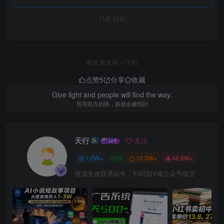
THE END
喜欢就支持一下吧
点赞
5
分享
收藏
Give light and people will find the way.
照亮前方的路，路就会被找到
天行
关注
1.2W+
0
12.3W+
46.9W+
资源失效联系站长，扫码加V或公众号留言