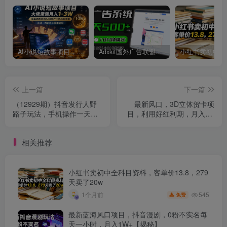
AI小说短故事项目，大佬亲测月入1-3W，零基础教你用AI批量产出优质短故事，实现一稿多吃多渠道变现
Adxkit国外广告联盟系统，一天上500+广告，让你的投放更加高效简单！
上一篇
下一篇
（12929期）抖音发行人野
最新风口，3D立体贺卡项
路子玩法，手机操作一天
目，利用好红利期，月入5w
2000+
轻轻松松
相关推荐
小红书卖初中全科目资料，客单价13.8，279
天卖了20w
545
1个月前
免费
最新蓝海风口项目，抖音漫剧，0粉不实名每
天一小时，月入1W+【揭秘】