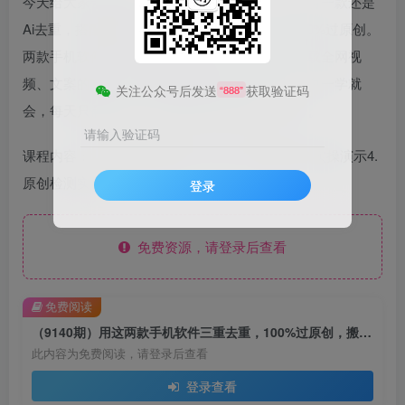
今天给大家带来两款一键去重的手机软件，其中有一款还是
Ai去重，搭配使用可以实现三度去重，真正的100%过原创。
两款手机软件操作简单，安装方便，还集合了下载全网视
频、文案的功能，是做搬运必备的工具，新手小白一学就
关注公众号后发送
获取验证码
“888”
会，每天只需要花上10分钟就可以实现月入过万。
请输入验证码
课程内容：1.项目原理2.优势、准备、检测方法3.实操演示4.
原创检测实操
登录
免费资源，请登录后查看
免费阅读
（9140期）用这两款手机软件三重去重，100%过原创，搬运必备工具，一键处理不违规…
此内容为免费阅读，请登录后查看
登录查看