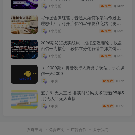
456
1个月前
免费
写作掘金训练营，普通人如何依靠写作过上
理想生活，可开启你的写作复利之路（更新6
月）
389
1个月前
免费
2026期货短线实战课，拒绝空泛理论，以盘
面信号为核心，教你在分化行情中抓关键品
种、避诱多陷阱
322
1个月前
免费
（12929期）抖音发行人野路子玩法，手机操
作一天2000+
76
2年前
免费
宝子哥·无人直播-非实时防风技术(更新25年5
月)无人半无人直播
73
1年前
免费
友链申请
免责声明
广告合作
关于我们