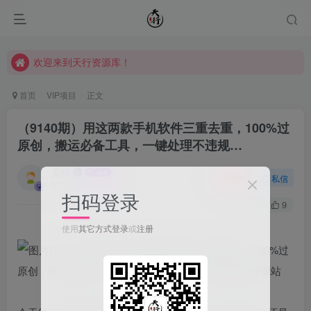
欢迎来到天行资源库！
欢迎来到天行资源库！
欢迎来到天行资源库！
首页
VIP项目
正文
（9140期）用这两款手机软件三重去重，100%过
原创，搬运必备工具，一键处理不违规…
天行
关注
私信
2年前发布
扫码登录
36
9
使用
其它方式登录
或
注册