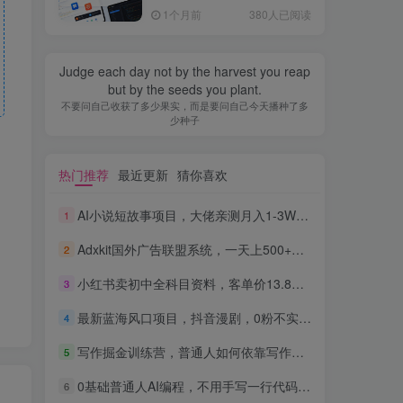
全流程，普通人也能做出自
1个月前
380人已阅读
己的软件
Judge each day not by the harvest you reap
but by the seeds you plant.
不要问自己收获了多少果实，而是要问自己今天播种了多
少种子
热门推荐
最近更新
猜你喜欢
AI小说短故事项目，大佬亲测月入1-3W，零基础教你用AI批量产出优质短故事，实现一稿多吃多渠道变现
1
Adxkit国外广告联盟系统，一天上500+广告，让你的投放更加高效简单！
2
小红书卖初中全科目资料，客单价13.8，279天卖了20w
3
最新蓝海风口项目，抖音漫剧，0粉不实名每天一小时，月入1W+【揭秘】
4
写作掘金训练营，普通人如何依靠写作过上理想生活，可开启你的写作复利之路（更新6月）
5
0基础普通人AI编程，不用手写一行代码，AI开发到上架全流程，普通人也能做出自己的软件
6