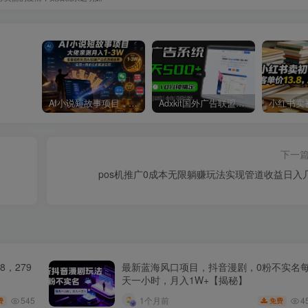
AI小说短故事项目，大佬亲测月入1-3W，零基础教你用AI批量产出优质短故事，实现一稿多吃多渠道变现
Adxkit国外广告联盟系统，一天上500+广告，让你的投放更加高效简单！
下一
pos机推广0成本无限躺赚玩法实现管道收益日入
，279
最新蓝海风口项目，抖音漫剧，0粉不实名
天一小时，月入1W+【揭秘】
545
4
1个月前
费
免费