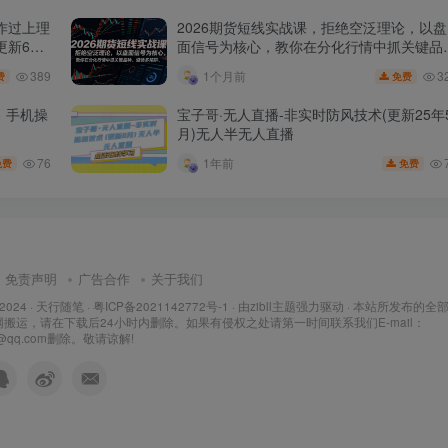
作过上理
2026期货短线实战课，拒绝空泛理论，以盘
更新6
面信号为核心，教你在分化行情中抓关键品
种、避诱多陷阱
389
3
1个月前
费
免费
，手机操
宝子哥·无人直播-非实时防风技术(更新25年
月)无人半无人直播
76
1年前
免费
免费
免责声明
广告合作
关于我们
 2024 ·
天行随笔
·
粤ICP备2021142772号-1
· 由
zibll主题
强力驱动 · 本站所发布的全
搬运，请在下载后24小时内删除。如果有侵权之处请第一时间联系我们E-mail：
7@qq.com删除。敬请谅解!