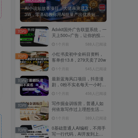
AI小说短故事项目，大佬亲测月入1-
3W，零基础教你用AI批量产出优质短...
Adxkit国外广告联盟系统，一
TOP2
天上500+广告，让你的投放
更加高效简单！
1个月前
588人已阅读
小红书卖初中全科目资料，
TOP3
客单价13.8，279天卖了20w
1个月前
545人已阅读
最新蓝海风口项目，抖音漫
TOP4
剧，0粉不实名每天一小时，
月入1W+【揭秘】
1个月前
456人已阅读
写作掘金训练营，普通人如
TOP5
何依靠写作过上理想生活，
可开启你的写作复利之路
1个月前
389人已阅读
（更新6月）
0基础普通人AI编程，不用手
TOP6
写一行代码，AI开发到上架