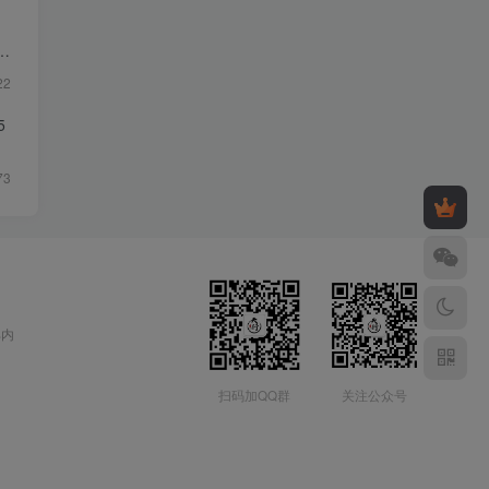
22
5
73
部内
扫码加QQ群
关注公众号