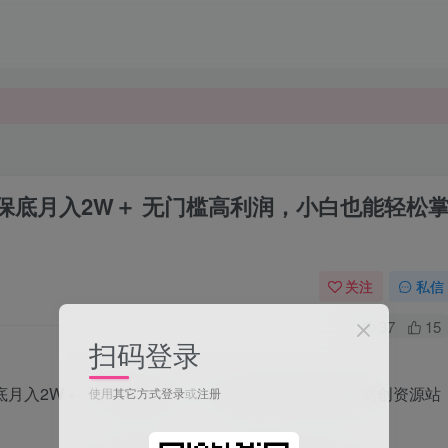
，保底月入2W＋ 无门槛高利润，小白也能轻松
关注
私信
37
15
扫码登录
使用
其它方式登录
或
注册