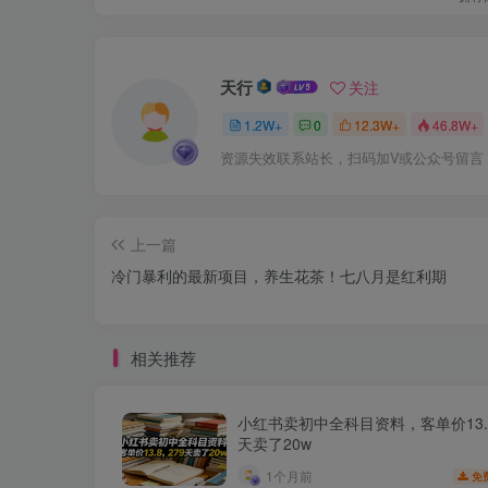
天行
关注
1.2W+
0
12.3W+
46.8W+
资源失效联系站长，扫码加V或公众号留言
上一篇
冷门暴利的最新项目，养生花茶！七八月是红利期
相关推荐
小红书卖初中全科目资料，客单价13.8
天卖了20w
1个月前
免