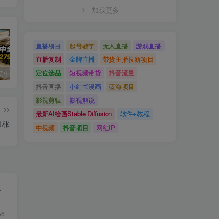
加载更多
直播项目
起号教学
无人直播
游戏直播
直播复制
金牌直播
带货主播拉新项目
定位选品
短视频带货
抖音流量
小红书卖初中全科目资料，客单价13.8，279天卖了20w
最新蓝海风口项目，抖音漫剧，0粉不实名每天一小时，月入1W+【揭秘】
写作掘金训练营，普通人如何依靠写作过上理想生活，可开启你的写作复利之路（更新6月）
抖音直播
小红书漫画
蓝海项目
影视剪辑
影视解说
篇
最新AI绘画Stable Diffusion
软件+教程
几张
中视频
抖音项目
网红IP
每
56