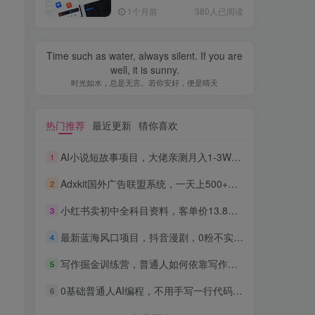
全流程，普通人也能做出自
1个月前
380人已阅读
己的软件
Time such as water, always silent. If you are
well, it is sunny.
时光如水，总是无言。若你安好，便是晴天
热门推荐
最近更新
猜你喜欢
AI小说短故事项目，大佬亲测月入1-3W，零基础教你用AI批量产出优质短故事，实现一稿多吃多渠道变现
1
Adxkit国外广告联盟系统，一天上500+广告，让你的投放更加高效简单！
2
小红书卖初中全科目资料，客单价13.8，279天卖了20w
3
最新蓝海风口项目，抖音漫剧，0粉不实名每天一小时，月入1W+【揭秘】
4
写作掘金训练营，普通人如何依靠写作过上理想生活，可开启你的写作复利之路（更新6月）
5
0基础普通人AI编程，不用手写一行代码，AI开发到上架全流程，普通人也能做出自己的软件
6