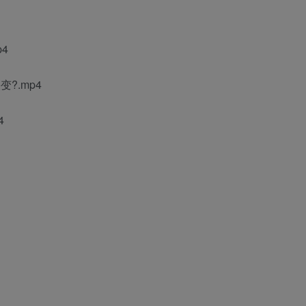
4
?.mp4
4