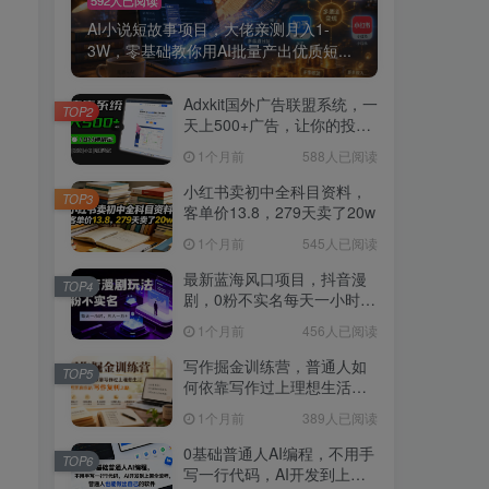
AI小说短故事项目，大佬亲测月入1-
3W，零基础教你用AI批量产出优质短...
Adxkit国外广告联盟系统，一
TOP2
天上500+广告，让你的投放
更加高效简单！
1个月前
588人已阅读
小红书卖初中全科目资料，
TOP3
客单价13.8，279天卖了20w
1个月前
545人已阅读
最新蓝海风口项目，抖音漫
TOP4
剧，0粉不实名每天一小时，
月入1W+【揭秘】
1个月前
456人已阅读
写作掘金训练营，普通人如
TOP5
何依靠写作过上理想生活，
可开启你的写作复利之路
1个月前
389人已阅读
（更新6月）
0基础普通人AI编程，不用手
TOP6
写一行代码，AI开发到上架