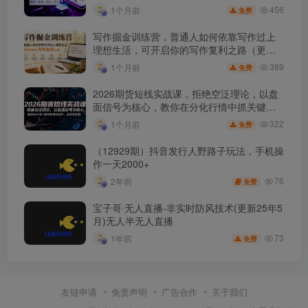
456
1个月前
免费
写作掘金训练营，普通人如何依靠写作过上
理想生活，可开启你的写作复利之路（更新6
月）
389
1个月前
免费
2026期货短线实战课，拒绝空泛理论，以盘
面信号为核心，教你在分化行情中抓关键品
种、避诱多陷阱
322
1个月前
免费
（12929期）抖音发行人野路子玩法，手机操
作一天2000+
76
2年前
免费
宝子哥·无人直播-非实时防风技术(更新25年5
月)无人半无人直播
73
1年前
免费
友链申请
免责声明
广告合作
关于我们