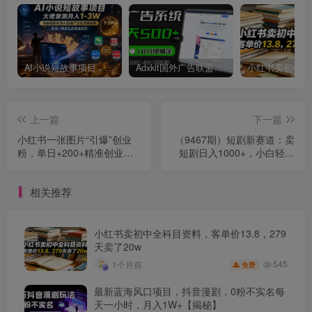
AI小说短故事项目，大佬亲测月入1-3W，零基础教你用AI批量产出优质短故事，实现一稿多吃多渠道变现
Adxkit国外广告联盟系统，一天上500+广告，让你的投放更加高效简单！
上一篇
下一篇
小红书一张图片“引爆”创业
（9467期）短剧新赛道：卖
粉，单日+200+精准创业粉
短剧日入1000+，小白轻松
可筛选付费意识创业粉
上手，可批量
相关推荐
小红书卖初中全科目资料，客单价13.8，279
天卖了20w
545
1个月前
免费
最新蓝海风口项目，抖音漫剧，0粉不实名每
天一小时，月入1W+【揭秘】