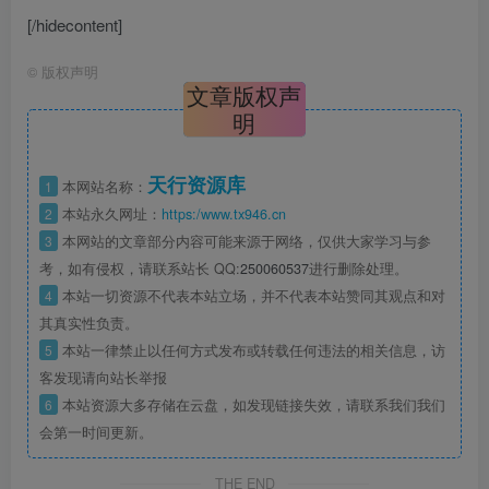
[/hidecontent]
©
版权声明
文章版权声
明
天行资源库
1
本网站名称：
2
本站永久网址：
https:/www.tx946.cn
3
本网站的文章部分内容可能来源于网络，仅供大家学习与参
考，如有侵权，请联系站长 QQ:
250060537
进行删除处理。
4
本站一切资源不代表本站立场，并不代表本站赞同其观点和对
其真实性负责。
5
本站一律禁止以任何方式发布或转载任何违法的相关信息，访
客发现请向站长举报
6
本站资源大多存储在云盘，如发现链接失效，请联系我们我们
会第一时间更新。
THE END