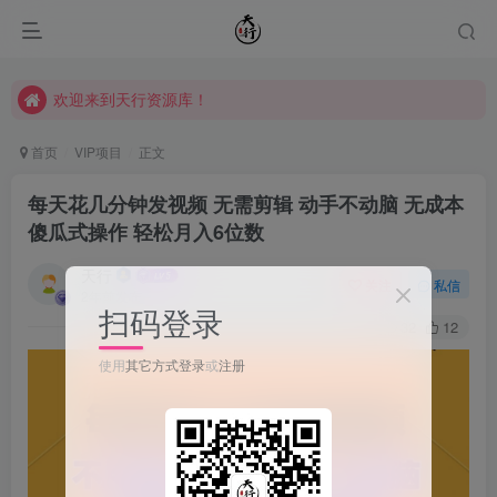
欢迎来到天行资源库！
欢迎来到天行资源库！
欢迎来到天行资源库！
首页
VIP项目
正文
每天花几分钟发视频 无需剪辑 动手不动脑 无成本
傻瓜式操作 轻松月入6位数
天行
关注
私信
2年前发布
扫码登录
32
12
使用
其它方式登录
或
注册