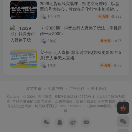
2026期货短线实战课，拒绝空泛理论，以盘
面信号为核心，教你在分化行情中抓关键品
种、避诱多陷阱
322
1个月前
免费
（12929期）抖音发行人野路子玩法，手机操
作一天2000+
76
2年前
免费
宝子哥·无人直播-非实时防风技术(更新25年5
月)无人半无人直播
73
1年前
免费
友链申请
免责声明
广告合作
关于我们
Copyright © 2024 ·
天行随笔
·
粤ICP备2021142772号-1
· 由
zibll主题
强力驱
动 · 本站所发布的全部内容源于互联网搬运，请在下载后24小时内删除。如果
有侵权之处请第一时间联系我们E-mail：250060537@qq.com删除。敬请谅
解!