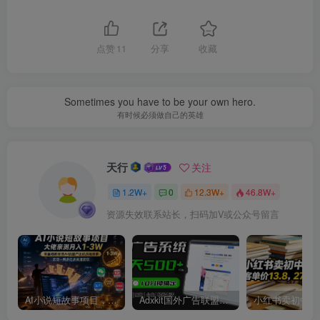
点赞
11
分享
收藏
Sometimes you have to be your own hero.
有时候必须做自己的英雄
天行
关注
1.2W+
0
12.3W+
46.8W+
资源失效联系站长，扫码加V或公众号留言
AI小说短故事项目，大佬亲测月入1-3W，零基础教你用AI批量产出优质短故事，实现一稿多吃多渠道变现
Adxkit国外广告联盟系统，一天上500+广告，让你的投放更加高效简单！