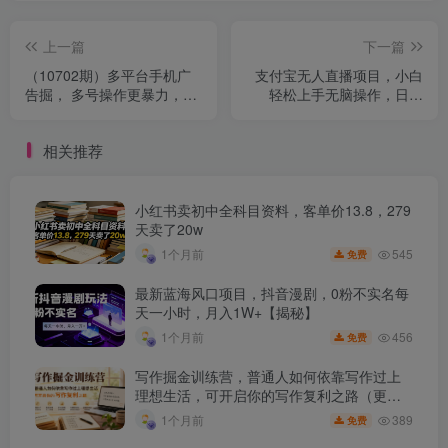
上一篇
下一篇
（10702期）多平台手机广
支付宝无人直播项目，小白
告掘， 多号操作更暴力，日
轻松上手无脑操作，日入
赚轻松100+，0门槛有手就
600+
行
相关推荐
小红书卖初中全科目资料，客单价13.8，279
天卖了20w
545
1个月前
免费
最新蓝海风口项目，抖音漫剧，0粉不实名每
天一小时，月入1W+【揭秘】
456
1个月前
免费
写作掘金训练营，普通人如何依靠写作过上
理想生活，可开启你的写作复利之路（更新6
月）
389
1个月前
免费