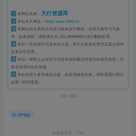
天行资源库
1
本网站名称：
2
本站永久网址：
https:/www.tx946.cn
3
本网站的文章部分内容可能来源于网络，仅供大家学习与参
考，如有侵权，请联系站长 QQ:
250060537
进行删除处理。
4
本站一切资源不代表本站立场，并不代表本站赞同其观点和对
其真实性负责。
5
本站一律禁止以任何方式发布或转载任何违法的相关信息，访
客发现请向站长举报
6
本站资源大多存储在云盘，如发现链接失效，请联系我们我们
会第一时间更新。
THE END
VIP项目
喜欢就支持一下吧