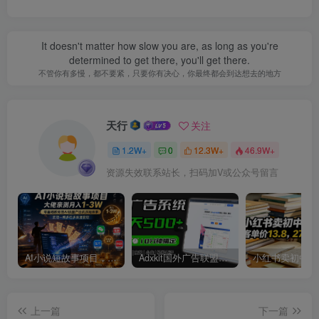
It doesn't matter how slow you are, as long as you're
determined to get there, you'll get there.
不管你有多慢，都不要紧，只要你有决心，你最终都会到达想去的地方
天行
关注
1.2W+
0
12.3W+
46.9W+
资源失效联系站长，扫码加V或公众号留言
AI小说短故事项目，大佬亲测月入1-3W，零基础教你用AI批量产出优质短故事，实现一稿多吃多渠道变现
Adxkit国外广告联盟系统，一天上500+广告，让你的投放更加高效简单！
上一篇
下一篇