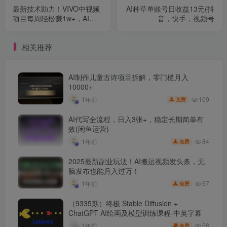
最新技术助力！VIVO中视频
AI种草单账号日收益13元(抖
项目每周轻松赚1w+，AI去
音，快手，视频号
重大揭秘！
相关推荐
AI制作儿童古诗项目拆解，零门槛月入
10000+
109
1年前
免费
AI代写全流程，日入3张+，稳定长期简单有
效(闲鱼运营)
84
1年前
免费
2025最新副业玩法！AI搬运视频发头条，无
脑发布也能月入过万！
67
1年前
免费
（9335期）终极 Stable Diffusion +
ChatGPT AI绘画及模型训练课程-中英字幕
58
1年前
免费