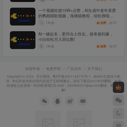
一个视频狂揽10W+点赞，AI生成中老年喜爱
的鹦鹉唱歌视频，保姆级教程，轻松挣取创
作者分成
57
1年前
免费
AI一键起名，更符合人性化，接单接到爆，
小白轻松月入四位数!
57
1年前
免费
友链申请
免责声明
广告合作
关于我们
Copyright © 2024 ·
天行随笔
·
粤ICP备2021142772号-1
· 由
zibll主题
强力驱
动 · 本站所发布的全部内容源于互联网搬运，请在下载后24小时内删除。如果
有侵权之处请第一时间联系我们E-mail：250060537@qq.com删除。敬请谅
解!