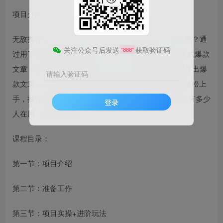
项目介绍：
无敌插件，起号月入3W+！！！大家应该都听过头条吧？通
关注公众号后发送
获取验证码
“888”
过用了全网最新的‘爆文插件’，可以轻松全自动一键生成爆款
文章，不需要自己给GPT输入指令，插件就能自动创作出爆
请输入验证码
款文章，省去了很多麻烦。即使是不懂技术的人也能轻松上
手，插件简单易用，每月能轻松赚到3万块！现在还没有多少
登录
人在用，赶紧用起来！
课程目录：
第一节：项目介绍
第二节：准备工作
第三节：项目实操+进阶玩法