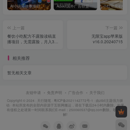
AI小说短故事项目，大佬亲测月入1-3W，零基础教你用AI批量产出优质短故事，实现一稿多吃多渠道变现
Adxkit国外广告联盟系统，一天上500+广告，让你的投放更加高效简单！
上一篇
下一篇
餐饮小吃配方不露脸读稿直
无限宝app苹果版
播项目，无需露脸，月入3万
v16.0.20240715
+附小吃配方资源
相关推荐
暂无相关文章
友链申请
免责声明
广告合作
关于我们
Copyright © 2024 ·
天行随笔
·
粤ICP备2021142772号-1
· 由
zibll主题
强力驱
动 · 本站所发布的全部内容源于互联网搬运，请在下载后24小时内删除。如果
有侵权之处请第一时间联系我们E-mail：250060537@qq.com删除。敬请谅
解!