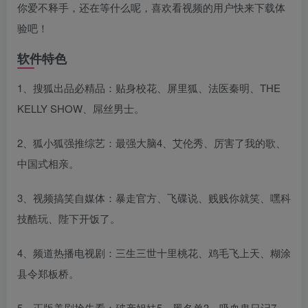
你爱不释手，还在等什么呢，喜欢看视频的用户快来下载体
验吧！
软件特色
1、搜狐出品必精品：贴身校花、屏里狐、法医秦明、THE
KELLY SHOW、屌丝男士。
2、狐小狐强推综艺：最强大脑4、艾伦秀、厉害了我的歌、
中国式相亲。
3、视频搞笑自媒体：暴走官方、飞碟说、贱贱你就笑、嘿科
技酷玩、陛下开饭了。
4、频道热播电视剧：三生三世十里桃花、鸡毛飞上天、糊涂
县令郑板桥。
5、正版美剧抢先看：破产姐妹5、黑名单3、吸血鬼日记7、