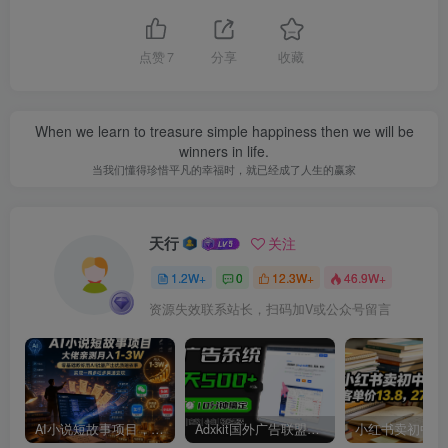
点赞
7
分享
收藏
When we learn to treasure simple happiness then we will be
winners in life.
当我们懂得珍惜平凡的幸福时，就已经成了人生的赢家
天行
关注
1.2W+
0
12.3W+
46.9W+
资源失效联系站长，扫码加V或公众号留言
AI小说短故事项目，大佬亲测月入1-3W，零基础教你用AI批量产出优质短故事，实现一稿多吃多渠道变现
Adxkit国外广告联盟系统，一天上500+广告，让你的投放更加高效简单！