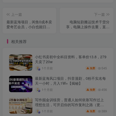
上一篇
下一篇
最新蓝海项目，闲鱼0成本卖
电脑短剧搬运技术干货分
爱奇艺会员，小白也能日入3
享，电脑上操作去重，直接
位数
发布，过原创上热门
相关推荐
小红书卖初中全科目资料，客单价13.8，279
天卖了20w
545
1个月前
免费
最新蓝海风口项目，抖音漫剧，0粉不实名每
天一小时，月入1W+【揭秘】
456
1个月前
免费
写作掘金训练营，普通人如何依靠写作过上
理想生活，可开启你的写作复利之路（更新6
月）
389
1个月前
免费