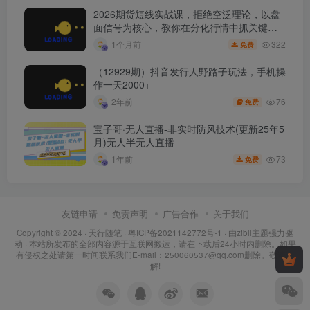
2026期货短线实战课，拒绝空泛理论，以盘
面信号为核心，教你在分化行情中抓关键品
种、避诱多陷阱
322
1个月前
免费
（12929期）抖音发行人野路子玩法，手机操
作一天2000+
76
2年前
免费
宝子哥·无人直播-非实时防风技术(更新25年5
月)无人半无人直播
73
1年前
免费
友链申请
免责声明
广告合作
关于我们
Copyright © 2024 ·
天行随笔
·
粤ICP备2021142772号-1
· 由
zibll主题
强力驱
动 · 本站所发布的全部内容源于互联网搬运，请在下载后24小时内删除。如果
有侵权之处请第一时间联系我们E-mail：250060537@qq.com删除。敬请谅
解!