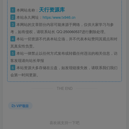
天行资源库
1
本网站名称：
2
本站永久网址：
https:/www.tx946.cn
3
本网站的文章部分内容可能来源于网络，仅供大家学习与参
考，如有侵权，请联系站长 QQ:
250060537
进行删除处理。
4
本站一切资源不代表本站立场，并不代表本站赞同其观点和对
其真实性负责。
5
本站一律禁止以任何方式发布或转载任何违法的相关信息，访
客发现请向站长举报
6
本站资源大多存储在云盘，如发现链接失效，请联系我们我们
会第一时间更新。
THE END
VIP项目
喜欢就支持一下吧