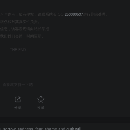
与参考，如有侵权，请联系站长 QQ:
250060537
进行删除处理。
观点和对其真实性负责。
信息，访客发现请向站长举报
我们我们会第一时间更新。
THE END
喜欢就支持一下吧
分享
收藏
fe, sorrow, sadness, fear, shame and guilt will.