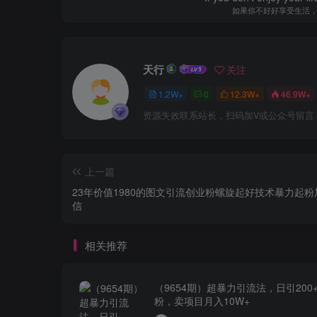
如果你不好好享受生活
天行
关注
1.2W+
0
12.3W+
46.9W+
资源失效联系站长，扫码加V或公众号留言
上一篇
23年价值1980的图文引流创业粉螺旋起好技术暴力起粉
信
相关推荐
（9654期）超暴力引流法，日引200
粉，卖项目月入10W+