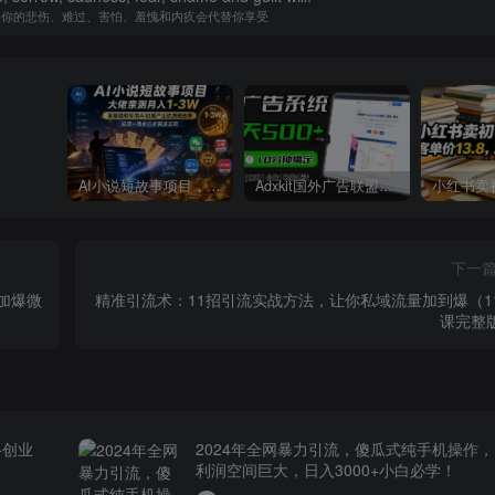
，你的悲伤、难过、害怕、羞愧和内疚会代替你享受
AI小说短故事项目，大佬亲测月入1-3W，零基础教你用AI批量产出优质短故事，实现一稿多吃多渠道变现
Adxkit国外广告联盟系统，一天上500+广告，让你的投放更加高效简单！
下一
加爆微
精准引流术：11招引流实战方法，让你私域流量加到爆（1
课完整
+创业
2024年全网暴力引流，傻瓜式纯手机操作，
利润空间巨大，日入3000+小白必学！