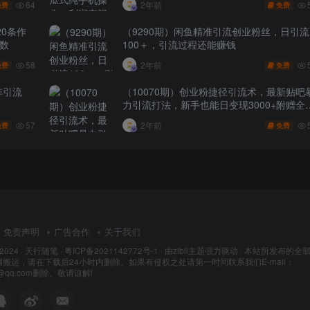
64
2年前
免费
免费
0条作
（9290期）闲鱼精准引流创业粉丝，日引流
位数
100＋，引流过程还能赚钱
58
2年前
免费
免费
阵引流
（10070期）创业粉捷径引流术，最新贴吧
力引流打法，新手也能日变现3000+附赠全
57
2年前
免费
免费
免责声明
广告合作
关于我们
 2024 ·
天行随笔
·
粤ICP备2021142772号-1
· 由
zibll主题
强力驱动 · 本站所发布的全
搬运，请在下载后24小时内删除。如果有侵权之处请第一时间联系我们E-mail：
7@qq.com删除。敬请谅解!