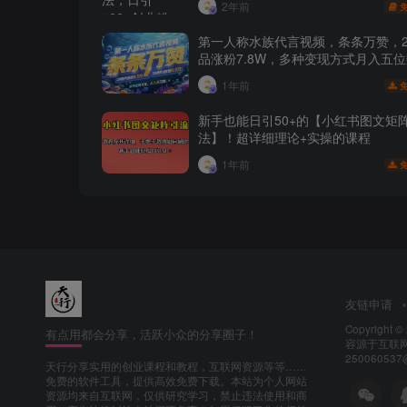
2年前
第一人称水族代言视频，条条万赞，2
品涨粉7.8W，多种变现方式月入五
1年前
新手也能日引50+的【小红书图文矩
法】！超详细理论+实操的课程
1年前
友链申请
Copyright ©
有点用都会分享，活跃小众的分享圈子！
容源于互联网
25006053
天行分享实用的创业课程和教程，互联网资源等等……
免费的软件工具，提供高效免费下载。本站为个人网站
资源均来自互联网，仅供研究学习，禁止违法使用和商