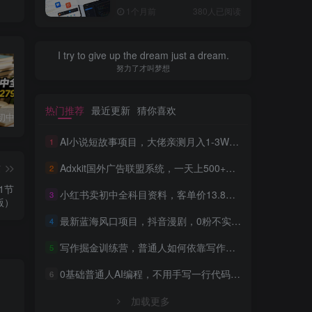
全流程，普通人也能做出自
1个月前
380人已阅读
己的软件
I try to give up the dream just a dream.
努力了才叫梦想
热门推荐
最近更新
猜你喜欢
小红书卖初中全科目资料，客单价13.8，279天卖了20w
最新蓝海风口项目，抖音漫剧，0粉不实名每天一小时，月入1W+【揭秘】
写作掘金训练营，普通人如何依靠写作过上理想生活，可开启你的写作复利之路（更新6月）
AI小说短故事项目，大佬亲测月入1-3W，零基础教你用AI批量产出优质短故事，实现一稿多吃多渠道变现
1
Adxkit国外广告联盟系统，一天上500+广告，让你的投放更加高效简单！
篇
2
1节
小红书卖初中全科目资料，客单价13.8，279天卖了20w
3
版）
最新蓝海风口项目，抖音漫剧，0粉不实名每天一小时，月入1W+【揭秘】
4
写作掘金训练营，普通人如何依靠写作过上理想生活，可开启你的写作复利之路（更新6月）
5
0基础普通人AI编程，不用手写一行代码，AI开发到上架全流程，普通人也能做出自己的软件
6
加载更多