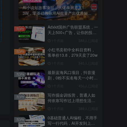
AI小说短故事项目，大佬亲测月入1-
3W，零基础教你用AI批量产出优质短...
Adxkit国外广告联盟系统，一
TOP2
天上500+广告，让你的投放
更加高效简单！
1个月前
588人已阅读
小红书卖初中全科目资料，
TOP3
客单价13.8，279天卖了20w
1个月前
545人已阅读
最新蓝海风口项目，抖音漫
TOP4
剧，0粉不实名每天一小时，
月入1W+【揭秘】
1个月前
456人已阅读
写作掘金训练营，普通人如
TOP5
何依靠写作过上理想生活，
可开启你的写作复利之路
1个月前
389人已阅读
（更新6月）
0基础普通人AI编程，不用手
TOP6
写一行代码，AI开发到上架