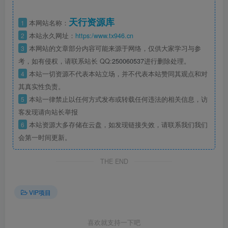
天行资源库
1
本网站名称：
2
本站永久网址：
https:/www.tx946.cn
3
本网站的文章部分内容可能来源于网络，仅供大家学习与参
考，如有侵权，请联系站长 QQ:
250060537
进行删除处理。
4
本站一切资源不代表本站立场，并不代表本站赞同其观点和对
其真实性负责。
5
本站一律禁止以任何方式发布或转载任何违法的相关信息，访
客发现请向站长举报
6
本站资源大多存储在云盘，如发现链接失效，请联系我们我们
会第一时间更新。
THE END
VIP项目
喜欢就支持一下吧