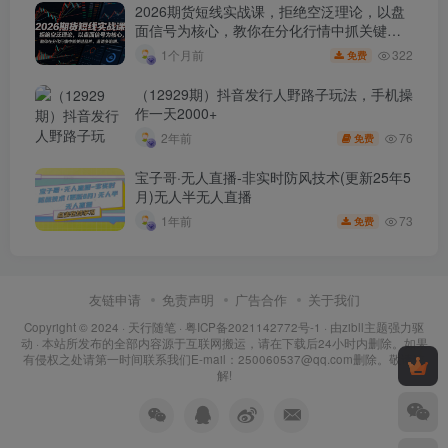
2026期货短线实战课，拒绝空泛理论，以盘
面信号为核心，教你在分化行情中抓关键品
种、避诱多陷阱
322
1个月前
免费
（12929期）抖音发行人野路子玩法，手机操
作一天2000+
76
2年前
免费
宝子哥·无人直播-非实时防风技术(更新25年5
月)无人半无人直播
73
1年前
免费
友链申请
免责声明
广告合作
关于我们
Copyright © 2024 ·
天行随笔
·
粤ICP备2021142772号-1
· 由
zibll主题
强力驱
动 · 本站所发布的全部内容源于互联网搬运，请在下载后24小时内删除。如果
有侵权之处请第一时间联系我们E-mail：250060537@qq.com删除。敬请谅
解!