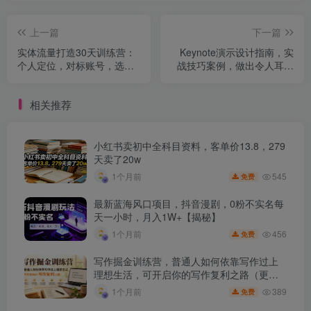
上一篇
下一篇
实体流量打造30天训练营：
Keynote演示设计指南，实
个人定位，对标账号，选题
战技巧案例，做出令人耳目
分析，投流解读（70节）
一新的演示作品（74节）
相关推荐
小红书卖初中全科目资料，客单价13.8，279
天卖了20w
545
1个月前
免费
最新蓝海风口项目，抖音漫剧，0粉不实名每
天一小时，月入1W+【揭秘】
456
1个月前
免费
写作掘金训练营，普通人如何依靠写作过上
理想生活，可开启你的写作复利之路（更新6
月）
389
1个月前
免费