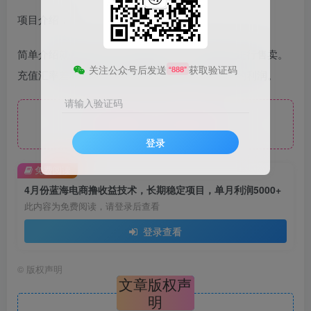
项目介绍：
简单介绍就是从国外平台购买装备，再挂到国内进行售卖。
关注公众号后发送
获取验证码
“888”
充值汇率差和两平台间的装备价格差，就是我们的利润。
请输入验证码
免费资源，请登录后查看
登录
免费阅读
4月份蓝海电商撸收益技术，长期稳定项目，单月利润5000+
此内容为免费阅读，请登录后查看
登录查看
©
版权声明
文章版权声
明