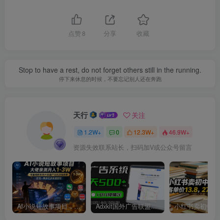
点赞
8
分享
收藏
Stop to have a rest, do not forget others still in the running.
停下来休息的时候，不要忘记别人还在奔跑
天行
关注
1.2W+
0
12.3W+
46.9W+
资源失效联系站长，扫码加V或公众号留言
AI小说短故事项目，大佬亲测月入1-3W，零基础教你用AI批量产出优质短故事，实现一稿多吃多渠道变现
Adxkit国外广告联盟系统，一天上500+广告，让你的投放更加高效简单！