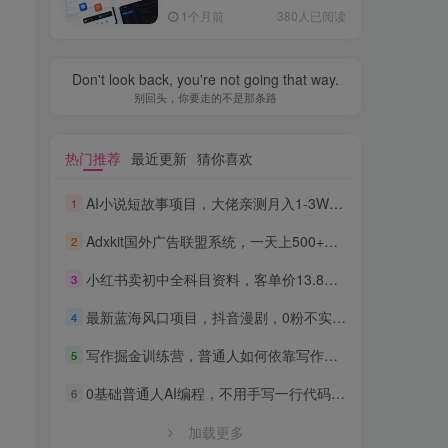
全流程，普通人也能做出自
1个月前
380人已阅读
己的软件
Don't look back, you're not going that way.
别回头，你要走的不是那条路
热门推荐
最近更新
猜你喜欢
AI小说短故事项目，大佬亲测月入1-3W，零基础教你用AI批量产出优质短故事，实现一稿多吃多渠道变现
1
Adxkit国外广告联盟系统，一天上500+广告，让你的投放更加高效简单！
2
小红书卖初中全科目资料，客单价13.8，279天卖了20w
3
最新蓝海风口项目，抖音漫剧，0粉不实名每天一小时，月入1W+【揭秘】
4
写作掘金训练营，普通人如何依靠写作过上理想生活，可开启你的写作复利之路（更新6月）
5
0基础普通人AI编程，不用手写一行代码，AI开发到上架全流程，普通人也能做出自己的软件
6
加载更多