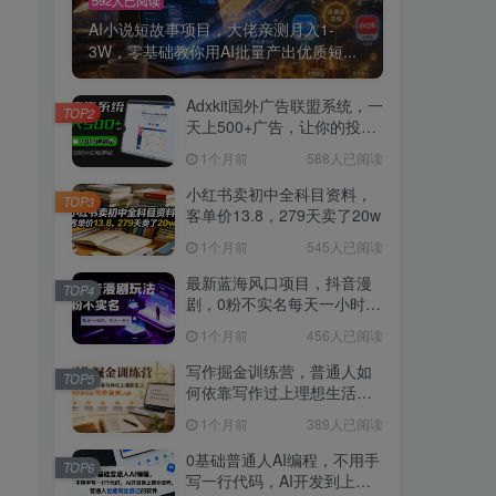
AI小说短故事项目，大佬亲测月入1-
3W，零基础教你用AI批量产出优质短...
Adxkit国外广告联盟系统，一
TOP2
天上500+广告，让你的投放
更加高效简单！
1个月前
588人已阅读
小红书卖初中全科目资料，
TOP3
客单价13.8，279天卖了20w
1个月前
545人已阅读
最新蓝海风口项目，抖音漫
TOP4
剧，0粉不实名每天一小时，
月入1W+【揭秘】
1个月前
456人已阅读
写作掘金训练营，普通人如
TOP5
何依靠写作过上理想生活，
可开启你的写作复利之路
1个月前
389人已阅读
（更新6月）
0基础普通人AI编程，不用手
TOP6
写一行代码，AI开发到上架