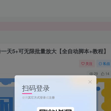
号一天5+可无限批量放大【全自动脚本+教程】
关注
私信
29
14
扫码登录
使用
其它方式登录
或
注册