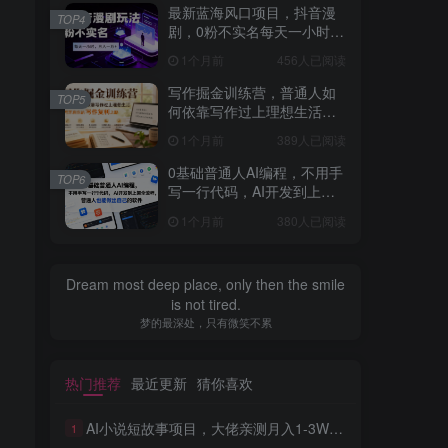
最新蓝海风口项目，抖音漫
TOP4
剧，0粉不实名每天一小时，
月入1W+【揭秘】
1个月前
456人已阅读
写作掘金训练营，普通人如
TOP5
何依靠写作过上理想生活，
可开启你的写作复利之路
1个月前
389人已阅读
（更新6月）
0基础普通人AI编程，不用手
TOP6
写一行代码，AI开发到上架
全流程，普通人也能做出自
1个月前
380人已阅读
己的软件
Dream most deep place, only then the smile
is not tired.
梦的最深处，只有微笑不累
热门推荐
最近更新
猜你喜欢
AI小说短故事项目，大佬亲测月入1-3W，零基础教你用AI批量产出优质短故事，实现一稿多吃多渠道变现
1