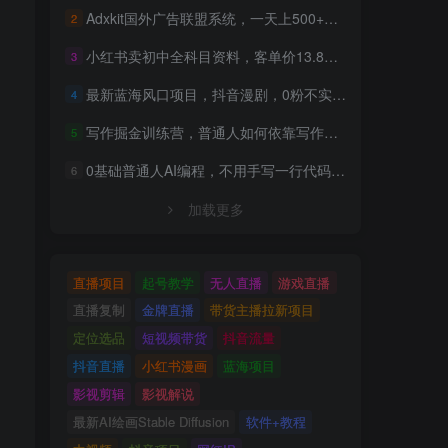
Adxkit国外广告联盟系统，一天上500+广告，让你的投放更加高效简单！
2
小红书卖初中全科目资料，客单价13.8，279天卖了20w
3
最新蓝海风口项目，抖音漫剧，0粉不实名每天一小时，月入1W+【揭秘】
4
写作掘金训练营，普通人如何依靠写作过上理想生活，可开启你的写作复利之路（更新6月）
5
0基础普通人AI编程，不用手写一行代码，AI开发到上架全流程，普通人也能做出自己的软件
6
加载更多
直播项目
起号教学
无人直播
游戏直播
直播复制
金牌直播
带货主播拉新项目
定位选品
短视频带货
抖音流量
抖音直播
小红书漫画
蓝海项目
影视剪辑
影视解说
最新AI绘画Stable Diffusion
软件+教程