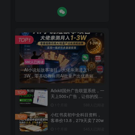
TOP1
592人已阅读
AI小说短故事项目，大佬亲测月入1-
3W，零基础教你用AI批量产出优质短...
Adxkit国外广告联盟系统，一
TOP2
天上500+广告，让你的投放
更加高效简单！
1个月前
588人已阅读
小红书卖初中全科目资料，
TOP3
客单价13.8，279天卖了20w
1个月前
545人已阅读